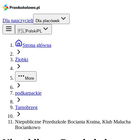
Dla nauczycieli
Dla placówek
🇵🇱
Polski
PL
Strona główna
Żłobki
More
podkarpackie
Tarnobrzeg
Niepubliczne Przedszkole Bociania Kraina, Klub Malucha
Bociankowo