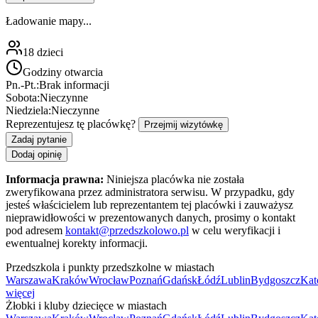
Ładowanie mapy...
18
dzieci
Godziny otwarcia
Pn.-Pt.:
Brak informacji
Sobota:
Nieczynne
Niedziela:
Nieczynne
Reprezentujesz tę placówkę?
Przejmij wizytówkę
Zadaj pytanie
Dodaj opinię
Informacja prawna:
Niniejsza placówka nie została
zweryfikowana przez administratora serwisu. W przypadku, gdy
jesteś właścicielem lub reprezentantem tej placówki i zauważysz
nieprawidłowości w prezentowanych danych, prosimy o kontakt
pod adresem
kontakt@przedszkolowo.pl
w celu weryfikacji i
ewentualnej korekty informacji.
Przedszkola i punkty przedszkolne w miastach
Warszawa
Kraków
Wrocław
Poznań
Gdańsk
Łódź
Lublin
Bydgoszcz
Kat
więcej
Żłobki i kluby dziecięce w miastach