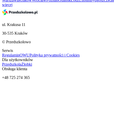
Warszawa
Kraków
Wrocław
Poznań
Gdańsk
Łódź
Lublin
Bydgoszcz
Kat
więcej
ul. Krakusa 11
30-535 Kraków
© Przedszkolowo
Serwis
Regulamin
OWU
Polityka prywatności i Cookies
Dla użytkowników
Przedszkola
Żłobki
Obsługa klienta
+48 725 274 365