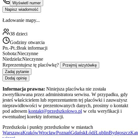
Wyświetl numer
Napisz wiadomość
Ładowanie mapy...
38
dzieci
Godziny otwarcia
Pn.-Pt.:
Brak informacji
Sobota:
Nieczynne
Niedziela:
Nieczynne
Reprezentujesz tę placówkę?
Przejmij wizytówkę
Zadaj pytanie
Dodaj opinię
Informacja prawna:
Niniejsza placówka nie została
zweryfikowana przez administratora serwisu. W przypadku, gdy
jesteś właścicielem lub reprezentantem tej placówki i zauważysz
nieprawidłowości w prezentowanych danych, prosimy o kontakt
pod adresem
kontakt@przedszkolowo.pl
w celu weryfikacji i
ewentualnej korekty informacji.
Przedszkola i punkty przedszkolne w miastach
Warszawa
Kraków
Wrocław
Poznań
Gdańsk
Łódź
Lublin
Bydgoszcz
Kat