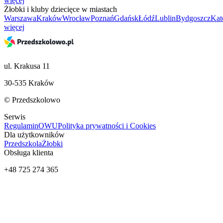
więcej
Żłobki i kluby dziecięce w miastach
Warszawa
Kraków
Wrocław
Poznań
Gdańsk
Łódź
Lublin
Bydgoszcz
Kat
więcej
ul. Krakusa 11
30-535 Kraków
© Przedszkolowo
Serwis
Regulamin
OWU
Polityka prywatności i Cookies
Dla użytkowników
Przedszkola
Żłobki
Obsługa klienta
+48 725 274 365