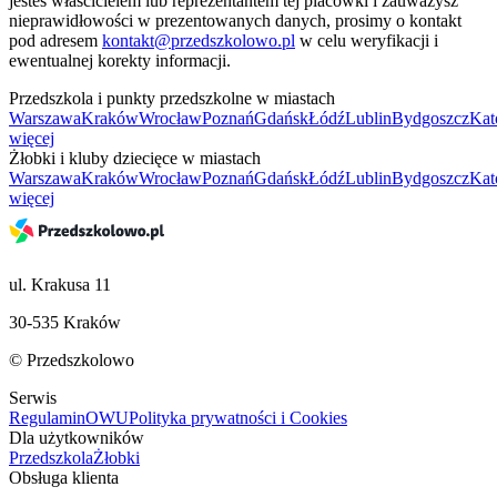
jesteś właścicielem lub reprezentantem tej placówki i zauważysz
nieprawidłowości w prezentowanych danych, prosimy o kontakt
pod adresem
kontakt@przedszkolowo.pl
w celu weryfikacji i
ewentualnej korekty informacji.
Przedszkola i punkty przedszkolne w miastach
Warszawa
Kraków
Wrocław
Poznań
Gdańsk
Łódź
Lublin
Bydgoszcz
Kat
więcej
Żłobki i kluby dziecięce w miastach
Warszawa
Kraków
Wrocław
Poznań
Gdańsk
Łódź
Lublin
Bydgoszcz
Kat
więcej
ul. Krakusa 11
30-535 Kraków
© Przedszkolowo
Serwis
Regulamin
OWU
Polityka prywatności i Cookies
Dla użytkowników
Przedszkola
Żłobki
Obsługa klienta