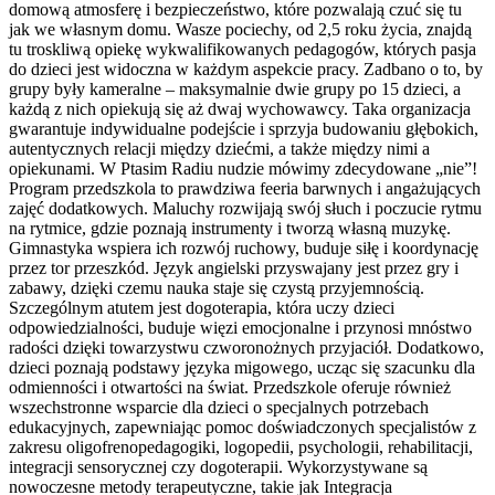
domową atmosferę i bezpieczeństwo, które pozwalają czuć się tu
jak we własnym domu. Wasze pociechy, od 2,5 roku życia, znajdą
tu troskliwą opiekę wykwalifikowanych pedagogów, których pasja
do dzieci jest widoczna w każdym aspekcie pracy. Zadbano o to, by
grupy były kameralne – maksymalnie dwie grupy po 15 dzieci, a
każdą z nich opiekują się aż dwaj wychowawcy. Taka organizacja
gwarantuje indywidualne podejście i sprzyja budowaniu głębokich,
autentycznych relacji między dziećmi, a także między nimi a
opiekunami. W Ptasim Radiu nudzie mówimy zdecydowane „nie”!
Program przedszkola to prawdziwa feeria barwnych i angażujących
zajęć dodatkowych. Maluchy rozwijają swój słuch i poczucie rytmu
na rytmice, gdzie poznają instrumenty i tworzą własną muzykę.
Gimnastyka wspiera ich rozwój ruchowy, buduje siłę i koordynację
przez tor przeszkód. Język angielski przyswajany jest przez gry i
zabawy, dzięki czemu nauka staje się czystą przyjemnością.
Szczególnym atutem jest dogoterapia, która uczy dzieci
odpowiedzialności, buduje więzi emocjonalne i przynosi mnóstwo
radości dzięki towarzystwu czworonożnych przyjaciół. Dodatkowo,
dzieci poznają podstawy języka migowego, ucząc się szacunku dla
odmienności i otwartości na świat. Przedszkole oferuje również
wszechstronne wsparcie dla dzieci o specjalnych potrzebach
edukacyjnych, zapewniając pomoc doświadczonych specjalistów z
zakresu oligofrenopedagogiki, logopedii, psychologii, rehabilitacji,
integracji sensorycznej czy dogoterapii. Wykorzystywane są
nowoczesne metody terapeutyczne, takie jak Integracja