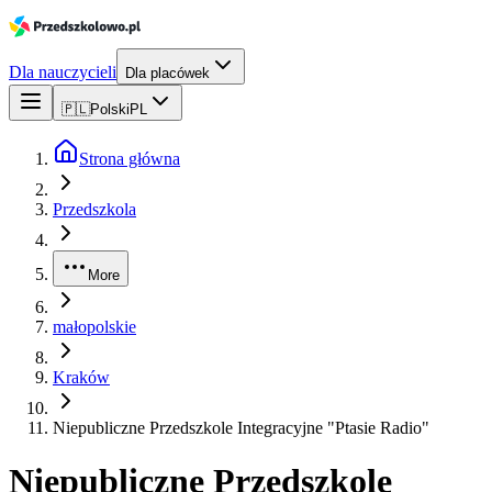
Dla nauczycieli
Dla placówek
🇵🇱
Polski
PL
Strona główna
Przedszkola
More
małopolskie
Kraków
Niepubliczne Przedszkole Integracyjne "Ptasie Radio"
Niepubliczne Przedszkole