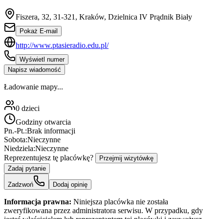
Fiszera, 32, 31-321, Kraków, Dzielnica IV Prądnik Biały
Pokaż E-mail
http://www.ptasieradio.edu.pl/
Wyświetl numer
Napisz wiadomość
Ładowanie mapy...
0
dzieci
Godziny otwarcia
Pn.-Pt.:
Brak informacji
Sobota:
Nieczynne
Niedziela:
Nieczynne
Reprezentujesz tę placówkę?
Przejmij wizytówkę
Zadaj pytanie
Zadzwoń
Dodaj opinię
Informacja prawna:
Niniejsza placówka nie została
zweryfikowana przez administratora serwisu. W przypadku, gdy