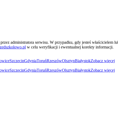
przez administratora serwisu. W przypadku, gdy jesteś właścicielem l
zedszkolowo.pl
w celu weryfikacji i ewentualnej korekty informacji.
owice
Szczecin
Gdynia
Toruń
Rzeszów
Olsztyn
Białystok
Zobacz więcej
owice
Szczecin
Gdynia
Toruń
Rzeszów
Olsztyn
Białystok
Zobacz więcej