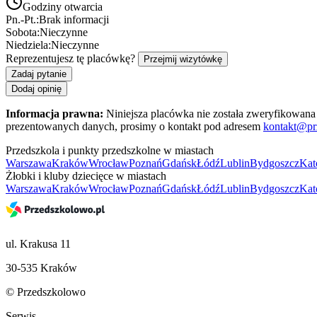
Godziny otwarcia
Pn.-Pt.:
Brak informacji
Sobota:
Nieczynne
Niedziela:
Nieczynne
Reprezentujesz tę placówkę?
Przejmij wizytówkę
Zadaj pytanie
Dodaj opinię
Informacja prawna:
Niniejsza placówka nie została zweryfikowana 
prezentowanych danych, prosimy o kontakt pod adresem
kontakt@pr
Przedszkola i punkty przedszkolne w miastach
Warszawa
Kraków
Wrocław
Poznań
Gdańsk
Łódź
Lublin
Bydgoszcz
Kat
Żłobki i kluby dziecięce w miastach
Warszawa
Kraków
Wrocław
Poznań
Gdańsk
Łódź
Lublin
Bydgoszcz
Kat
ul. Krakusa 11
30-535 Kraków
© Przedszkolowo
Serwis