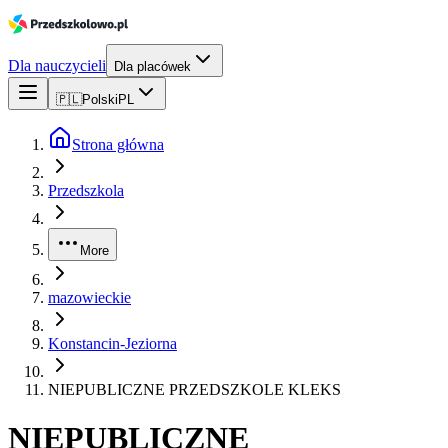
Dla nauczycieli
Dla placówek
🇵🇱
Polski
PL
Strona główna
Przedszkola
More
mazowieckie
Konstancin-Jeziorna
NIEPUBLICZNE PRZEDSZKOLE KLEKS
NIEPUBLICZNE