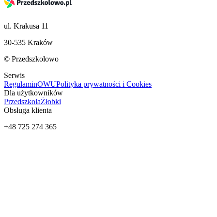
ul. Krakusa 11
30-535 Kraków
© Przedszkolowo
Serwis
Regulamin
OWU
Polityka prywatności i Cookies
Dla użytkowników
Przedszkola
Żłobki
Obsługa klienta
+48 725 274 365