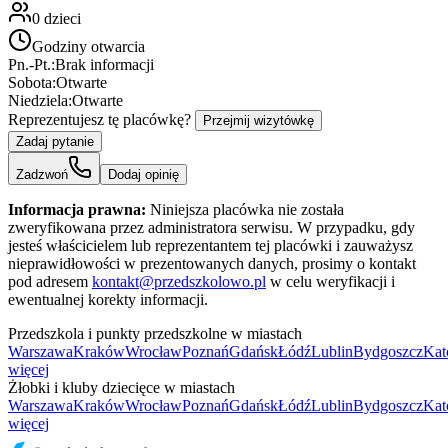
0
dzieci
Godziny otwarcia
Pn.-Pt.:
Brak informacji
Sobota:
Otwarte
Niedziela:
Otwarte
Reprezentujesz tę placówkę?
Przejmij wizytówkę
Zadaj pytanie
Zadzwoń
Dodaj opinię
Informacja prawna:
Niniejsza placówka nie została
zweryfikowana przez administratora serwisu. W przypadku, gdy
jesteś właścicielem lub reprezentantem tej placówki i zauważysz
nieprawidłowości w prezentowanych danych, prosimy o kontakt
pod adresem
kontakt@przedszkolowo.pl
w celu weryfikacji i
ewentualnej korekty informacji.
Przedszkola i punkty przedszkolne w miastach
Warszawa
Kraków
Wrocław
Poznań
Gdańsk
Łódź
Lublin
Bydgoszcz
Kat
więcej
Żłobki i kluby dziecięce w miastach
Warszawa
Kraków
Wrocław
Poznań
Gdańsk
Łódź
Lublin
Bydgoszcz
Kat
więcej