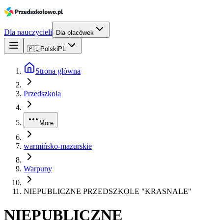
Dla nauczycieli
Dla placówek
🇵🇱
Polski
PL
Strona główna
Przedszkola
More
warmińsko-mazurskie
Warpuny
NIEPUBLICZNE PRZEDSZKOLE "KRASNALE"
NIEPUBLICZNE