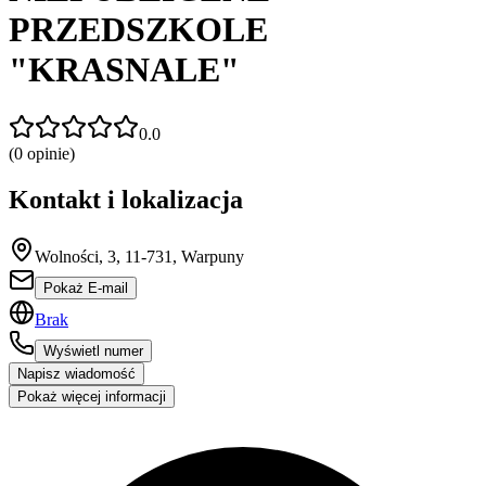
PRZEDSZKOLE
"KRASNALE"
0.0
(
0
opinie)
Kontakt i lokalizacja
Wolności, 3, 11-731, Warpuny
Pokaż E-mail
Brak
Wyświetl numer
Napisz wiadomość
Pokaż więcej informacji