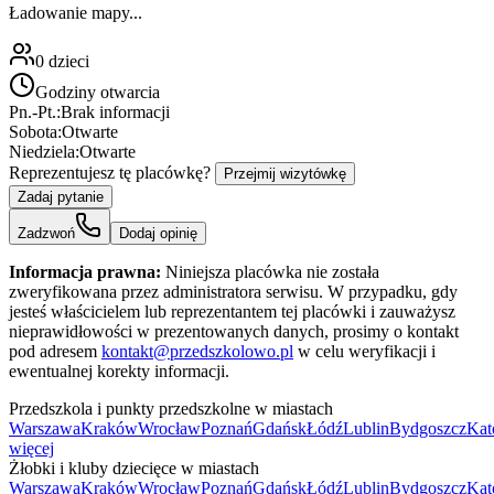
Ładowanie mapy...
0
dzieci
Godziny otwarcia
Pn.-Pt.:
Brak informacji
Sobota:
Otwarte
Niedziela:
Otwarte
Reprezentujesz tę placówkę?
Przejmij wizytówkę
Zadaj pytanie
Zadzwoń
Dodaj opinię
Informacja prawna:
Niniejsza placówka nie została
zweryfikowana przez administratora serwisu. W przypadku, gdy
jesteś właścicielem lub reprezentantem tej placówki i zauważysz
nieprawidłowości w prezentowanych danych, prosimy o kontakt
pod adresem
kontakt@przedszkolowo.pl
w celu weryfikacji i
ewentualnej korekty informacji.
Przedszkola i punkty przedszkolne w miastach
Warszawa
Kraków
Wrocław
Poznań
Gdańsk
Łódź
Lublin
Bydgoszcz
Kat
więcej
Żłobki i kluby dziecięce w miastach
Warszawa
Kraków
Wrocław
Poznań
Gdańsk
Łódź
Lublin
Bydgoszcz
Kat