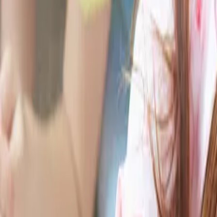
Napisz wiadomość
Ładowanie mapy...
20
dzieci
Godziny otwarcia
Pn.-Pt.:
Brak informacji
Sobota:
Nieczynne
Niedziela:
Nieczynne
Reprezentujesz tę placówkę?
Przejmij wizytówkę
Zadaj pytanie
Dodaj opinię
Informacja prawna:
Niniejsza placówka nie została
zweryfikowana przez administratora serwisu. W przypadku, gdy
jesteś właścicielem lub reprezentantem tej placówki i zauważysz
nieprawidłowości w prezentowanych danych, prosimy o kontakt
pod adresem
kontakt@przedszkolowo.pl
w celu weryfikacji i
ewentualnej korekty informacji.
Przedszkola i punkty przedszkolne w miastach
Warszawa
Kraków
Wrocław
Poznań
Gdańsk
Łódź
Lublin
Bydgoszcz
Kat
więcej