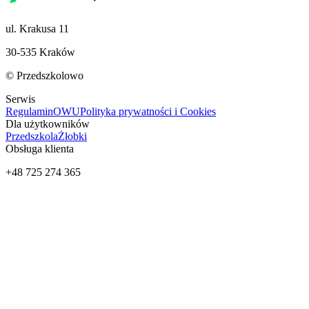
ul. Krakusa 11
30-535 Kraków
© Przedszkolowo
Serwis
Regulamin
OWU
Polityka prywatności i Cookies
Dla użytkowników
Przedszkola
Żłobki
Obsługa klienta
+48 725 274 365