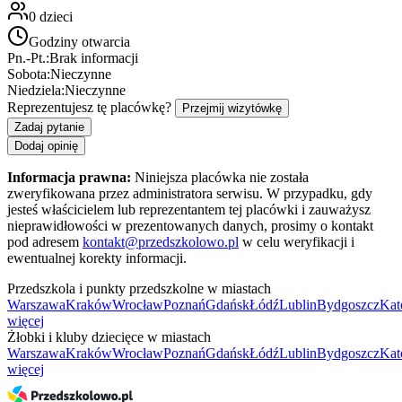
0
dzieci
Godziny otwarcia
Pn.-Pt.:
Brak informacji
Sobota:
Nieczynne
Niedziela:
Nieczynne
Reprezentujesz tę placówkę?
Przejmij wizytówkę
Zadaj pytanie
Dodaj opinię
Informacja prawna:
Niniejsza placówka nie została
zweryfikowana przez administratora serwisu. W przypadku, gdy
jesteś właścicielem lub reprezentantem tej placówki i zauważysz
nieprawidłowości w prezentowanych danych, prosimy o kontakt
pod adresem
kontakt@przedszkolowo.pl
w celu weryfikacji i
ewentualnej korekty informacji.
Przedszkola i punkty przedszkolne w miastach
Warszawa
Kraków
Wrocław
Poznań
Gdańsk
Łódź
Lublin
Bydgoszcz
Kat
więcej
Żłobki i kluby dziecięce w miastach
Warszawa
Kraków
Wrocław
Poznań
Gdańsk
Łódź
Lublin
Bydgoszcz
Kat
więcej