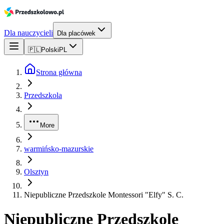
Dla nauczycieli
Dla placówek
🇵🇱
Polski
PL
Strona główna
Przedszkola
More
warmińsko-mazurskie
Olsztyn
Niepubliczne Przedszkole Montessori "Elfy" S. C.
Niepubliczne Przedszkole