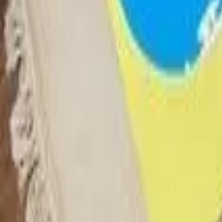
Informacje na temat placówki
Tworzymy przedszkole, które powstało z pasji do dzieci i świadomeg
której każde dziecko jest dostrzegane, ważne i bezpieczne.