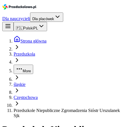
Dla nauczycieli
Dla placówek
🇵🇱
Polski
PL
Strona główna
Przedszkola
More
śląskie
Częstochowa
Przedszkole Niepubliczne Zgromadzenia Sióstr Urszulanek
Sjk