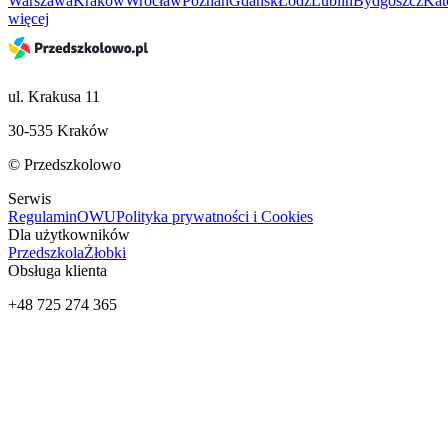
Warszawa
Kraków
Wrocław
Poznań
Gdańsk
Łódź
Lublin
Bydgoszcz
Kat
więcej
ul. Krakusa 11
30-535 Kraków
© Przedszkolowo
Serwis
Regulamin
OWU
Polityka prywatności i Cookies
Dla użytkowników
Przedszkola
Żłobki
Obsługa klienta
+48 725 274 365