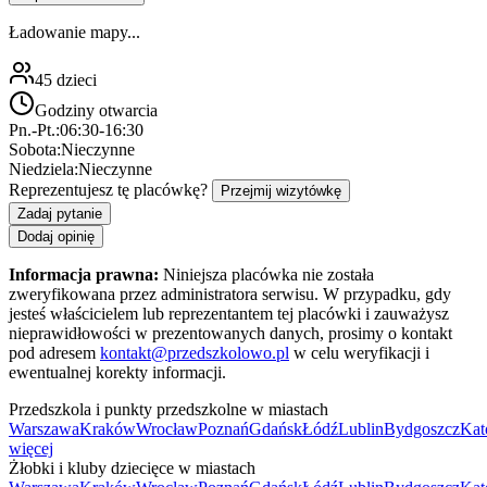
Ładowanie mapy...
45
dzieci
Godziny otwarcia
Pn.-Pt.:
06:30-16:30
Sobota:
Nieczynne
Niedziela:
Nieczynne
Reprezentujesz tę placówkę?
Przejmij wizytówkę
Zadaj pytanie
Dodaj opinię
Informacja prawna:
Niniejsza placówka nie została
zweryfikowana przez administratora serwisu. W przypadku, gdy
jesteś właścicielem lub reprezentantem tej placówki i zauważysz
nieprawidłowości w prezentowanych danych, prosimy o kontakt
pod adresem
kontakt@przedszkolowo.pl
w celu weryfikacji i
ewentualnej korekty informacji.
Przedszkola i punkty przedszkolne w miastach
Warszawa
Kraków
Wrocław
Poznań
Gdańsk
Łódź
Lublin
Bydgoszcz
Kat
więcej
Żłobki i kluby dziecięce w miastach