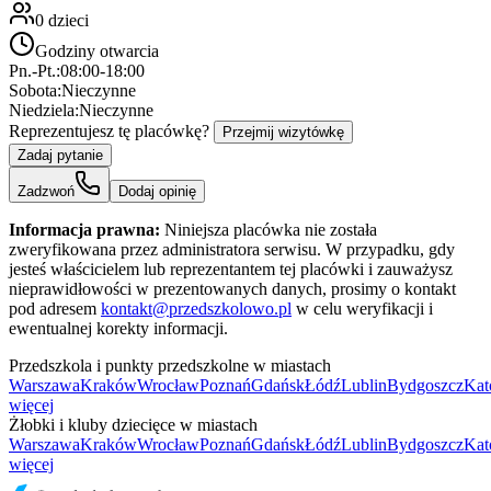
0
dzieci
Godziny otwarcia
Pn.-Pt.:
08:00-18:00
Sobota:
Nieczynne
Niedziela:
Nieczynne
Reprezentujesz tę placówkę?
Przejmij wizytówkę
Zadaj pytanie
Zadzwoń
Dodaj opinię
Informacja prawna:
Niniejsza placówka nie została
zweryfikowana przez administratora serwisu. W przypadku, gdy
jesteś właścicielem lub reprezentantem tej placówki i zauważysz
nieprawidłowości w prezentowanych danych, prosimy o kontakt
pod adresem
kontakt@przedszkolowo.pl
w celu weryfikacji i
ewentualnej korekty informacji.
Przedszkola i punkty przedszkolne w miastach
Warszawa
Kraków
Wrocław
Poznań
Gdańsk
Łódź
Lublin
Bydgoszcz
Kat
więcej
Żłobki i kluby dziecięce w miastach
Warszawa
Kraków
Wrocław
Poznań
Gdańsk
Łódź
Lublin
Bydgoszcz
Kat
więcej