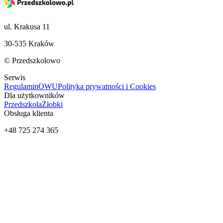
ul. Krakusa 11
30-535 Kraków
© Przedszkolowo
Serwis
Regulamin
OWU
Polityka prywatności i Cookies
Dla użytkowników
Przedszkola
Żłobki
Obsługa klienta
+48 725 274 365