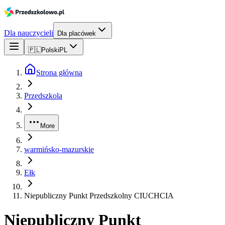
Dla nauczycieli
Dla placówek
🇵🇱
Polski
PL
Strona główna
Przedszkola
More
warmińsko-mazurskie
Ełk
Niepubliczny Punkt Przedszkolny CIUCHCIA
Niepubliczny Punkt