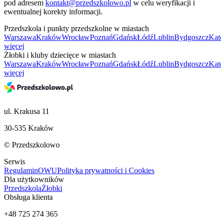
pod adresem
kontakt@przedszkolowo.pl
w celu weryfikacji i
ewentualnej korekty informacji.
Przedszkola i punkty przedszkolne w miastach
Warszawa
Kraków
Wrocław
Poznań
Gdańsk
Łódź
Lublin
Bydgoszcz
Kat
więcej
Żłobki i kluby dziecięce w miastach
Warszawa
Kraków
Wrocław
Poznań
Gdańsk
Łódź
Lublin
Bydgoszcz
Kat
więcej
ul. Krakusa 11
30-535 Kraków
© Przedszkolowo
Serwis
Regulamin
OWU
Polityka prywatności i Cookies
Dla użytkowników
Przedszkola
Żłobki
Obsługa klienta
+48 725 274 365