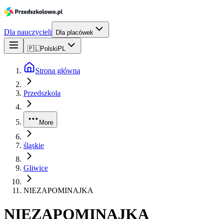
Dla nauczycieli
Dla placówek
🇵🇱
Polski
PL
Strona główna
Przedszkola
More
śląskie
Gliwice
NIEZAPOMINAJKA
NIEZAPOMINAJKA