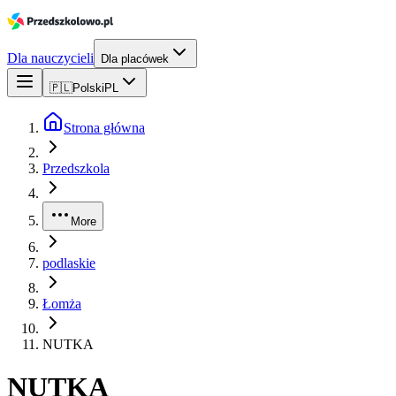
Dla nauczycieli
Dla placówek
🇵🇱
Polski
PL
Strona główna
Przedszkola
More
podlaskie
Łomża
NUTKA
NUTKA