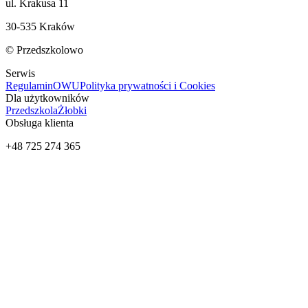
ul. Krakusa 11
30-535 Kraków
© Przedszkolowo
Serwis
Regulamin
OWU
Polityka prywatności i Cookies
Dla użytkowników
Przedszkola
Żłobki
Obsługa klienta
+48 725 274 365