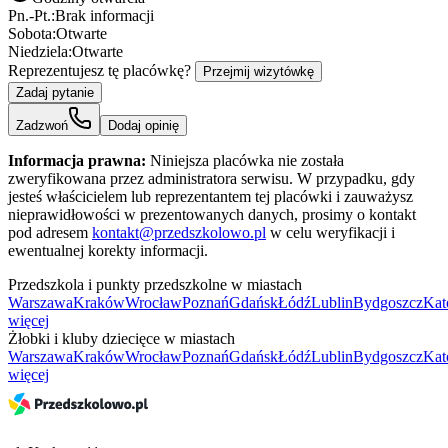
Pn.-Pt.:
Brak informacji
Sobota:
Otwarte
Niedziela:
Otwarte
Reprezentujesz tę placówkę?
Przejmij wizytówkę
Zadaj pytanie
Zadzwoń
Dodaj opinię
Informacja prawna:
Niniejsza placówka nie została
zweryfikowana przez administratora serwisu. W przypadku, gdy
jesteś właścicielem lub reprezentantem tej placówki i zauważysz
nieprawidłowości w prezentowanych danych, prosimy o kontakt
pod adresem
kontakt@przedszkolowo.pl
w celu weryfikacji i
ewentualnej korekty informacji.
Przedszkola i punkty przedszkolne w miastach
Warszawa
Kraków
Wrocław
Poznań
Gdańsk
Łódź
Lublin
Bydgoszcz
Kat
więcej
Żłobki i kluby dziecięce w miastach
Warszawa
Kraków
Wrocław
Poznań
Gdańsk
Łódź
Lublin
Bydgoszcz
Kat
więcej