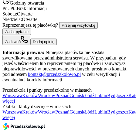
Godziny otwarcia
Pn.-Pt.:
Brak informacji
Sobota:
Otwarte
Niedziela:
Otwarte
Reprezentujesz tę placówkę?
Przejmij wizytówkę
Zadaj pytanie
Zadzwoń
Dodaj opinię
Informacja prawna:
Niniejsza placówka nie została
zweryfikowana przez administratora serwisu. W przypadku, gdy
jesteś właścicielem lub reprezentantem tej placówki i zauważysz
nieprawidłowości w prezentowanych danych, prosimy o kontakt
pod adresem
kontakt@przedszkolowo.pl
w celu weryfikacji i
ewentualnej korekty informacji.
Przedszkola i punkty przedszkolne w miastach
Warszawa
Kraków
Wrocław
Poznań
Gdańsk
Łódź
Lublin
Bydgoszcz
Kat
więcej
Żłobki i kluby dziecięce w miastach
Warszawa
Kraków
Wrocław
Poznań
Gdańsk
Łódź
Lublin
Bydgoszcz
Kat
więcej