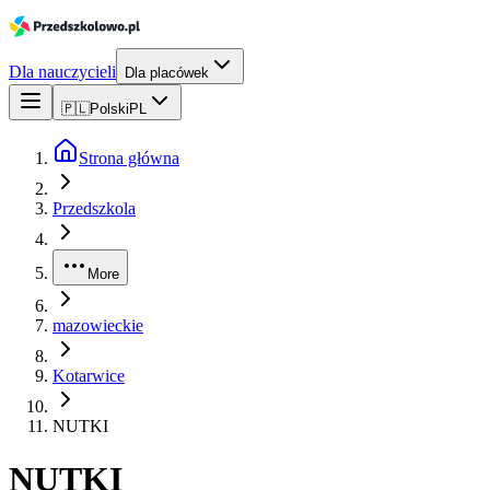
Dla nauczycieli
Dla placówek
🇵🇱
Polski
PL
Strona główna
Przedszkola
More
mazowieckie
Kotarwice
NUTKI
NUTKI