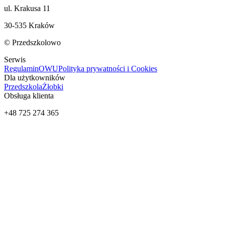
ul. Krakusa 11
30-535 Kraków
© Przedszkolowo
Serwis
Regulamin
OWU
Polityka prywatności i Cookies
Dla użytkowników
Przedszkola
Żłobki
Obsługa klienta
+48 725 274 365