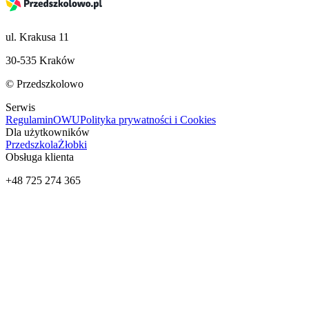
ul. Krakusa 11
30-535 Kraków
© Przedszkolowo
Serwis
Regulamin
OWU
Polityka prywatności i Cookies
Dla użytkowników
Przedszkola
Żłobki
Obsługa klienta
+48 725 274 365