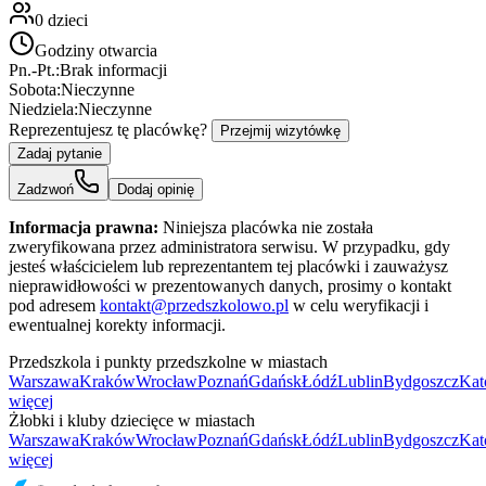
0
dzieci
Godziny otwarcia
Pn.-Pt.:
Brak informacji
Sobota:
Nieczynne
Niedziela:
Nieczynne
Reprezentujesz tę placówkę?
Przejmij wizytówkę
Zadaj pytanie
Zadzwoń
Dodaj opinię
Informacja prawna:
Niniejsza placówka nie została
zweryfikowana przez administratora serwisu. W przypadku, gdy
jesteś właścicielem lub reprezentantem tej placówki i zauważysz
nieprawidłowości w prezentowanych danych, prosimy o kontakt
pod adresem
kontakt@przedszkolowo.pl
w celu weryfikacji i
ewentualnej korekty informacji.
Przedszkola i punkty przedszkolne w miastach
Warszawa
Kraków
Wrocław
Poznań
Gdańsk
Łódź
Lublin
Bydgoszcz
Kat
więcej
Żłobki i kluby dziecięce w miastach
Warszawa
Kraków
Wrocław
Poznań
Gdańsk
Łódź
Lublin
Bydgoszcz
Kat
więcej