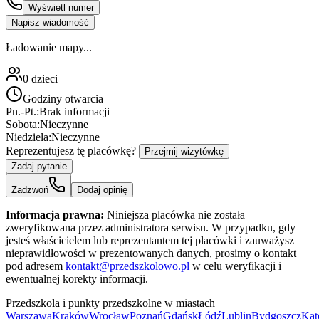
Wyświetl numer
Napisz wiadomość
Ładowanie mapy...
0
dzieci
Godziny otwarcia
Pn.-Pt.:
Brak informacji
Sobota:
Nieczynne
Niedziela:
Nieczynne
Reprezentujesz tę placówkę?
Przejmij wizytówkę
Zadaj pytanie
Zadzwoń
Dodaj opinię
Informacja prawna:
Niniejsza placówka nie została
zweryfikowana przez administratora serwisu. W przypadku, gdy
jesteś właścicielem lub reprezentantem tej placówki i zauważysz
nieprawidłowości w prezentowanych danych, prosimy o kontakt
pod adresem
kontakt@przedszkolowo.pl
w celu weryfikacji i
ewentualnej korekty informacji.
Przedszkola i punkty przedszkolne w miastach
Warszawa
Kraków
Wrocław
Poznań
Gdańsk
Łódź
Lublin
Bydgoszcz
Kat