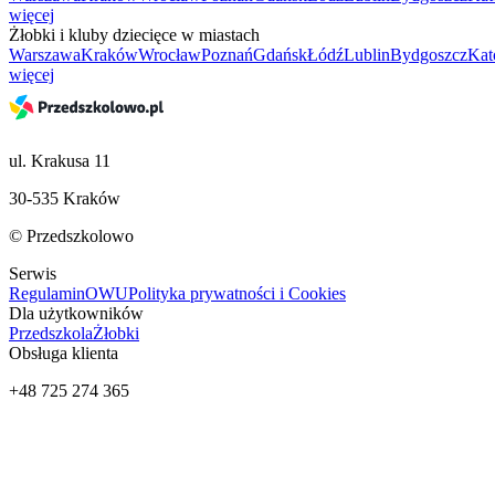
więcej
Żłobki i kluby dziecięce w miastach
Warszawa
Kraków
Wrocław
Poznań
Gdańsk
Łódź
Lublin
Bydgoszcz
Kat
więcej
ul. Krakusa 11
30-535 Kraków
© Przedszkolowo
Serwis
Regulamin
OWU
Polityka prywatności i Cookies
Dla użytkowników
Przedszkola
Żłobki
Obsługa klienta
+48 725 274 365