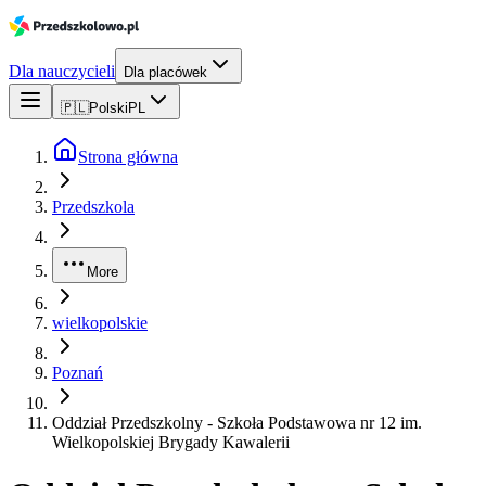
Dla nauczycieli
Dla placówek
🇵🇱
Polski
PL
Strona główna
Przedszkola
More
wielkopolskie
Poznań
Oddział Przedszkolny - Szkoła Podstawowa nr 12 im.
Wielkopolskiej Brygady Kawalerii