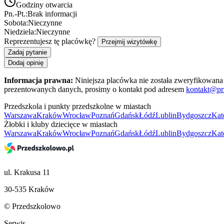
Godziny otwarcia
Pn.-Pt.:
Brak informacji
Sobota:
Nieczynne
Niedziela:
Nieczynne
Reprezentujesz tę placówkę?
Przejmij wizytówkę
Zadaj pytanie
Dodaj opinię
Informacja prawna:
Niniejsza placówka nie została zweryfikowana 
prezentowanych danych, prosimy o kontakt pod adresem
kontakt@pr
Przedszkola i punkty przedszkolne w miastach
Warszawa
Kraków
Wrocław
Poznań
Gdańsk
Łódź
Lublin
Bydgoszcz
Kat
Żłobki i kluby dziecięce w miastach
Warszawa
Kraków
Wrocław
Poznań
Gdańsk
Łódź
Lublin
Bydgoszcz
Kat
ul. Krakusa 11
30-535 Kraków
© Przedszkolowo
Serwis