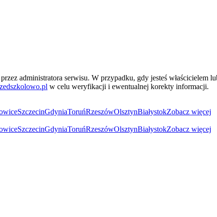
przez administratora serwisu. W przypadku, gdy jesteś właścicielem l
zedszkolowo.pl
w celu weryfikacji i ewentualnej korekty informacji.
owice
Szczecin
Gdynia
Toruń
Rzeszów
Olsztyn
Białystok
Zobacz więcej
owice
Szczecin
Gdynia
Toruń
Rzeszów
Olsztyn
Białystok
Zobacz więcej