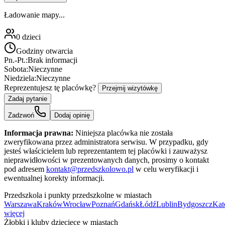
Ładowanie mapy...
0
dzieci
Godziny otwarcia
Pn.-Pt.:
Brak informacji
Sobota:
Nieczynne
Niedziela:
Nieczynne
Reprezentujesz tę placówkę?
Przejmij wizytówkę
Zadaj pytanie
Zadzwoń
Dodaj opinię
Informacja prawna:
Niniejsza placówka nie została
zweryfikowana przez administratora serwisu. W przypadku, gdy
jesteś właścicielem lub reprezentantem tej placówki i zauważysz
nieprawidłowości w prezentowanych danych, prosimy o kontakt
pod adresem
kontakt@przedszkolowo.pl
w celu weryfikacji i
ewentualnej korekty informacji.
Przedszkola i punkty przedszkolne w miastach
Warszawa
Kraków
Wrocław
Poznań
Gdańsk
Łódź
Lublin
Bydgoszcz
Kat
więcej
Żłobki i kluby dziecięce w miastach