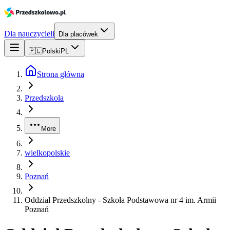
Dla nauczycieli
Dla placówek
🇵🇱
Polski
PL
Strona główna
Przedszkola
More
wielkopolskie
Poznań
Oddział Przedszkolny - Szkoła Podstawowa nr 4 im. Armii
Poznań