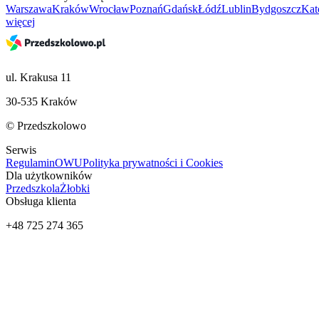
Warszawa
Kraków
Wrocław
Poznań
Gdańsk
Łódź
Lublin
Bydgoszcz
Kat
więcej
ul. Krakusa 11
30-535 Kraków
© Przedszkolowo
Serwis
Regulamin
OWU
Polityka prywatności i Cookies
Dla użytkowników
Przedszkola
Żłobki
Obsługa klienta
+48 725 274 365