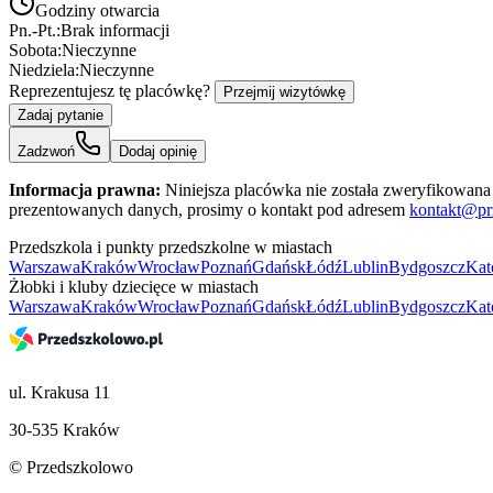
Godziny otwarcia
Pn.-Pt.:
Brak informacji
Sobota:
Nieczynne
Niedziela:
Nieczynne
Reprezentujesz tę placówkę?
Przejmij wizytówkę
Zadaj pytanie
Zadzwoń
Dodaj opinię
Informacja prawna:
Niniejsza placówka nie została zweryfikowana 
prezentowanych danych, prosimy o kontakt pod adresem
kontakt@pr
Przedszkola i punkty przedszkolne w miastach
Warszawa
Kraków
Wrocław
Poznań
Gdańsk
Łódź
Lublin
Bydgoszcz
Kat
Żłobki i kluby dziecięce w miastach
Warszawa
Kraków
Wrocław
Poznań
Gdańsk
Łódź
Lublin
Bydgoszcz
Kat
ul. Krakusa 11
30-535 Kraków
© Przedszkolowo