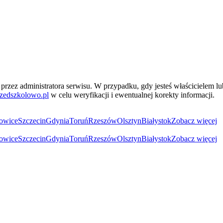
przez administratora serwisu. W przypadku, gdy jesteś właścicielem l
zedszkolowo.pl
w celu weryfikacji i ewentualnej korekty informacji.
owice
Szczecin
Gdynia
Toruń
Rzeszów
Olsztyn
Białystok
Zobacz więcej
owice
Szczecin
Gdynia
Toruń
Rzeszów
Olsztyn
Białystok
Zobacz więcej