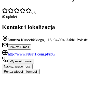
0.0
(
0
opinie)
Kontakt i lokalizacja
Janusza Kusocińskiego, 116, 94-004, Łódź, Polesie
Pokaż E-mail
http://www.retsat1.com.pl/sp6/
Wyświetl numer
Napisz wiadomość
Pokaż więcej informacji