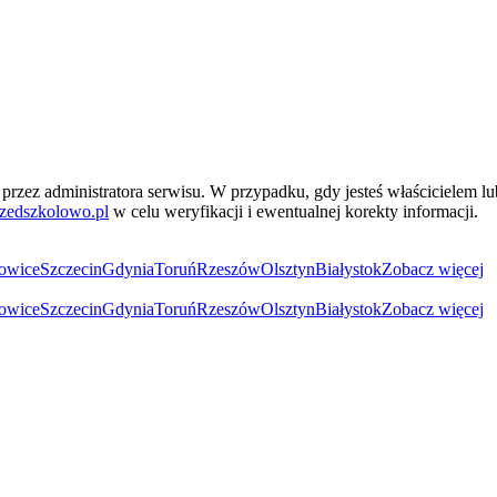
przez administratora serwisu. W przypadku, gdy jesteś właścicielem l
zedszkolowo.pl
w celu weryfikacji i ewentualnej korekty informacji.
owice
Szczecin
Gdynia
Toruń
Rzeszów
Olsztyn
Białystok
Zobacz więcej
owice
Szczecin
Gdynia
Toruń
Rzeszów
Olsztyn
Białystok
Zobacz więcej