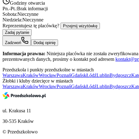
Godziny otwarcia
Pn.-Pt.:
Brak informacji
Sobota:
Nieczynne
Niedziela:
Nieczynne
Reprezentujesz tę placówkę?
Przejmij wizytówkę
Zadaj pytanie
Zadzwoń
Dodaj opinię
Informacja prawna:
Niniejsza placówka nie została zweryfikowana 
prezentowanych danych, prosimy o kontakt pod adresem
kontakt@pr
Przedszkola i punkty przedszkolne w miastach
Warszawa
Kraków
Wrocław
Poznań
Gdańsk
Łódź
Lublin
Bydgoszcz
Kat
Żłobki i kluby dziecięce w miastach
Warszawa
Kraków
Wrocław
Poznań
Gdańsk
Łódź
Lublin
Bydgoszcz
Kat
ul. Krakusa 11
30-535 Kraków
© Przedszkolowo