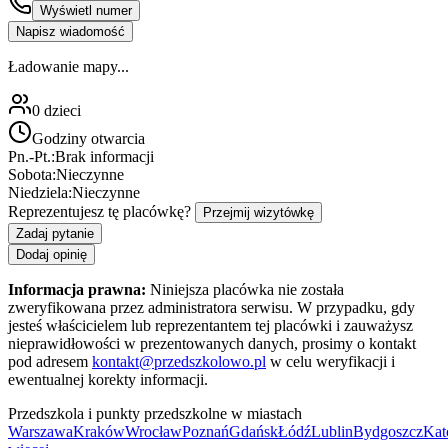
Wyświetl numer
Napisz wiadomość
Ładowanie mapy...
0
dzieci
Godziny otwarcia
Pn.-Pt.:
Brak informacji
Sobota:
Nieczynne
Niedziela:
Nieczynne
Reprezentujesz tę placówkę?
Przejmij wizytówkę
Zadaj pytanie
Dodaj opinię
Informacja prawna:
Niniejsza placówka nie została
zweryfikowana przez administratora serwisu. W przypadku, gdy
jesteś właścicielem lub reprezentantem tej placówki i zauważysz
nieprawidłowości w prezentowanych danych, prosimy o kontakt
pod adresem
kontakt@przedszkolowo.pl
w celu weryfikacji i
ewentualnej korekty informacji.
Przedszkola i punkty przedszkolne w miastach
Warszawa
Kraków
Wrocław
Poznań
Gdańsk
Łódź
Lublin
Bydgoszcz
Kat