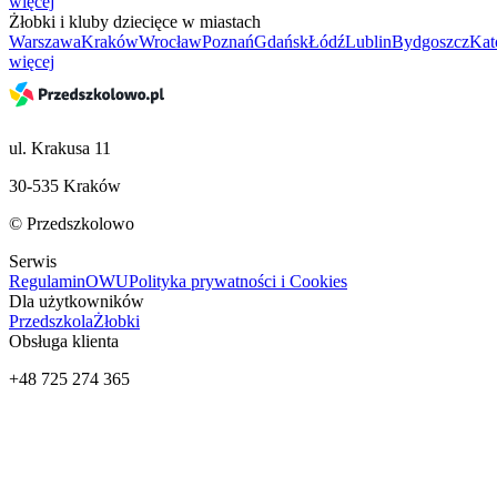
więcej
Żłobki i kluby dziecięce w miastach
Warszawa
Kraków
Wrocław
Poznań
Gdańsk
Łódź
Lublin
Bydgoszcz
Kat
więcej
ul. Krakusa 11
30-535 Kraków
© Przedszkolowo
Serwis
Regulamin
OWU
Polityka prywatności i Cookies
Dla użytkowników
Przedszkola
Żłobki
Obsługa klienta
+48 725 274 365