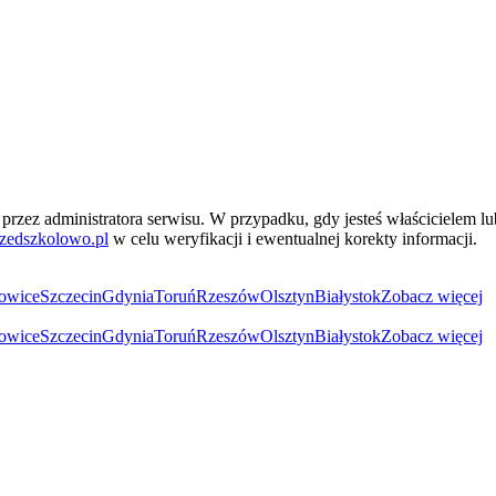
przez administratora serwisu. W przypadku, gdy jesteś właścicielem l
zedszkolowo.pl
w celu weryfikacji i ewentualnej korekty informacji.
owice
Szczecin
Gdynia
Toruń
Rzeszów
Olsztyn
Białystok
Zobacz więcej
owice
Szczecin
Gdynia
Toruń
Rzeszów
Olsztyn
Białystok
Zobacz więcej