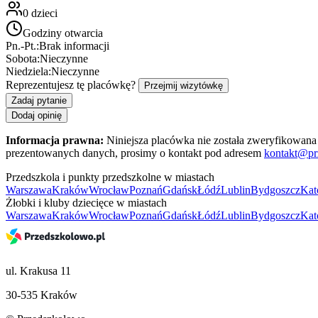
0
dzieci
Godziny otwarcia
Pn.-Pt.:
Brak informacji
Sobota:
Nieczynne
Niedziela:
Nieczynne
Reprezentujesz tę placówkę?
Przejmij wizytówkę
Zadaj pytanie
Dodaj opinię
Informacja prawna:
Niniejsza placówka nie została zweryfikowana 
prezentowanych danych, prosimy o kontakt pod adresem
kontakt@pr
Przedszkola i punkty przedszkolne w miastach
Warszawa
Kraków
Wrocław
Poznań
Gdańsk
Łódź
Lublin
Bydgoszcz
Kat
Żłobki i kluby dziecięce w miastach
Warszawa
Kraków
Wrocław
Poznań
Gdańsk
Łódź
Lublin
Bydgoszcz
Kat
ul. Krakusa 11
30-535 Kraków