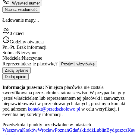
Wyświetl numer
Napisz wiadomość
Ładowanie mapy...
0
dzieci
Godziny otwarcia
Pn.-Pt.:
Brak informacji
Sobota:
Nieczynne
Niedziela:
Nieczynne
Reprezentujesz tę placówkę?
Przejmij wizytówkę
Zadaj pytanie
Dodaj opinię
Informacja prawna:
Niniejsza placówka nie została
zweryfikowana przez administratora serwisu. W przypadku, gdy
jesteś właścicielem lub reprezentantem tej placówki i zauważysz
nieprawidłowości w prezentowanych danych, prosimy o kontakt
pod adresem
kontakt@przedszkolowo.pl
w celu weryfikacji i
ewentualnej korekty informacji.
Przedszkola i punkty przedszkolne w miastach
Warszawa
Kraków
Wrocław
Poznań
Gdańsk
Łódź
Lublin
Bydgoszcz
Kat