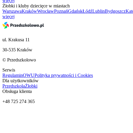
więcej
Żłobki i kluby dziecięce w miastach
Warszawa
Kraków
Wrocław
Poznań
Gdańsk
Łódź
Lublin
Bydgoszcz
Kat
więcej
ul. Krakusa 11
30-535 Kraków
© Przedszkolowo
Serwis
Regulamin
OWU
Polityka prywatności i Cookies
Dla użytkowników
Przedszkola
Żłobki
Obsługa klienta
+48 725 274 365