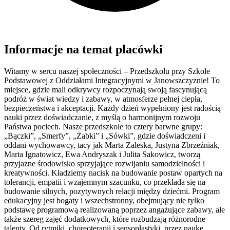
Informacje na temat placówki
Witamy w sercu naszej społeczności – Przedszkolu przy Szkole
Podstawowej z Oddziałami Integracyjnymi w Janowszczyznie! To
miejsce, gdzie mali odkrywcy rozpoczynają swoją fascynującą
podróż w świat wiedzy i zabawy, w atmosferze pełnej ciepła,
bezpieczeństwa i akceptacji. Każdy dzień wypełniony jest radością
nauki przez doświadczanie, z myślą o harmonijnym rozwoju
Państwa pociech. Nasze przedszkole to cztery barwne grupy:
„Bączki”, „Smerfy”, „Żabki” i „Sówki”, gdzie doświadczeni i
oddani wychowawcy, tacy jak Marta Zaleska, Justyna Zbrzeźniak,
Marta Ignatowicz, Ewa Andryszak i Julita Sakowicz, tworzą
przyjazne środowisko sprzyjające rozwijaniu samodzielności i
kreatywności. Kładziemy nacisk na budowanie postaw opartych na
tolerancji, empatii i wzajemnym szacunku, co przekłada się na
budowanie silnych, pozytywnych relacji między dziećmi. Program
edukacyjny jest bogaty i wszechstronny, obejmujący nie tylko
podstawę programową realizowaną poprzez angażujące zabawy, ale
także szereg zajęć dodatkowych, które rozbudzają różnorodne
talenty. Od rytmiki, choreoterapii i sensoplastyki, przez naukę