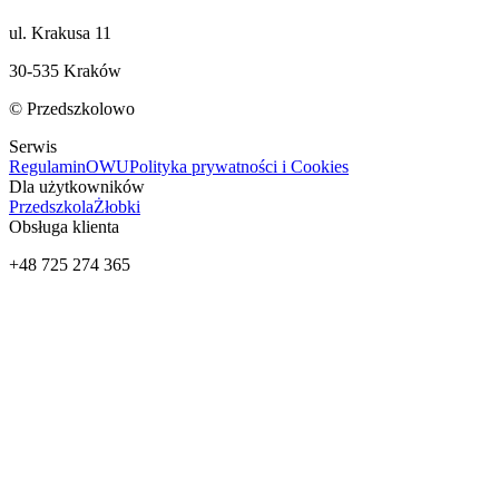
ul. Krakusa 11
30-535 Kraków
© Przedszkolowo
Serwis
Regulamin
OWU
Polityka prywatności i Cookies
Dla użytkowników
Przedszkola
Żłobki
Obsługa klienta
+48 725 274 365