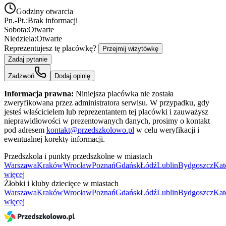
Godziny otwarcia
Pn.-Pt.:
Brak informacji
Sobota:
Otwarte
Niedziela:
Otwarte
Reprezentujesz tę placówkę?
Przejmij wizytówkę
Zadaj pytanie
Zadzwoń
Dodaj opinię
Informacja prawna:
Niniejsza placówka nie została
zweryfikowana przez administratora serwisu. W przypadku, gdy
jesteś właścicielem lub reprezentantem tej placówki i zauważysz
nieprawidłowości w prezentowanych danych, prosimy o kontakt
pod adresem
kontakt@przedszkolowo.pl
w celu weryfikacji i
ewentualnej korekty informacji.
Przedszkola i punkty przedszkolne w miastach
Warszawa
Kraków
Wrocław
Poznań
Gdańsk
Łódź
Lublin
Bydgoszcz
Kat
więcej
Żłobki i kluby dziecięce w miastach
Warszawa
Kraków
Wrocław
Poznań
Gdańsk
Łódź
Lublin
Bydgoszcz
Kat
więcej