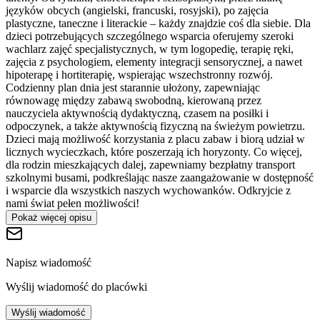
języków obcych (angielski, francuski, rosyjski), po zajęcia
plastyczne, taneczne i literackie – każdy znajdzie coś dla siebie. Dla
dzieci potrzebujących szczególnego wsparcia oferujemy szeroki
wachlarz zajęć specjalistycznych, w tym logopedię, terapię ręki,
zajęcia z psychologiem, elementy integracji sensorycznej, a nawet
hipoterapę i hortiterapię, wspierając wszechstronny rozwój.
Codzienny plan dnia jest starannie ułożony, zapewniając
równowagę między zabawą swobodną, kierowaną przez
nauczyciela aktywnością dydaktyczną, czasem na posiłki i
odpoczynek, a także aktywnością fizyczną na świeżym powietrzu.
Dzieci mają możliwość korzystania z placu zabaw i biorą udział w
licznych wycieczkach, które poszerzają ich horyzonty. Co więcej,
dla rodzin mieszkających dalej, zapewniamy bezpłatny transport
szkolnymi busami, podkreślając nasze zaangażowanie w dostępność
i wsparcie dla wszystkich naszych wychowanków. Odkryjcie z
nami świat pełen możliwości!
Pokaż więcej opisu
Napisz wiadomość
Wyślij wiadomość do placówki
Wyślij wiadomość