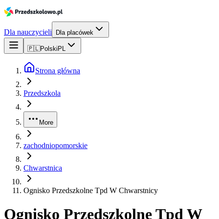
Dla nauczycieli
Dla placówek
🇵🇱
Polski
PL
Strona główna
Przedszkola
More
zachodniopomorskie
Chwarstnica
Ognisko Przedszkolne Tpd W Chwarstnicy
Ognisko Przedszkolne Tpd W