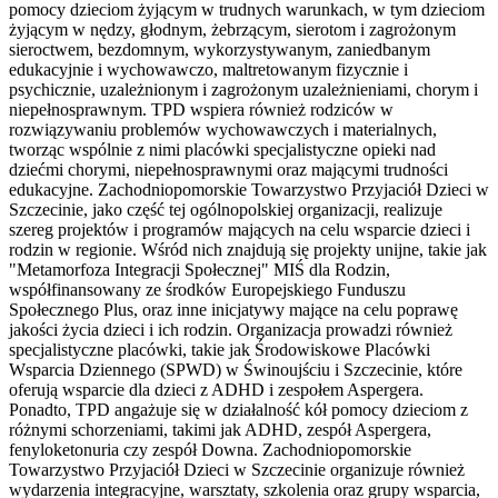
pomocy dzieciom żyjącym w trudnych warunkach, w tym dzieciom
żyjącym w nędzy, głodnym, żebrzącym, sierotom i zagrożonym
sieroctwem, bezdomnym, wykorzystywanym, zaniedbanym
edukacyjnie i wychowawczo, maltretowanym fizycznie i
psychicznie, uzależnionym i zagrożonym uzależnieniami, chorym i
niepełnosprawnym. TPD wspiera również rodziców w
rozwiązywaniu problemów wychowawczych i materialnych,
tworząc wspólnie z nimi placówki specjalistyczne opieki nad
dziećmi chorymi, niepełnosprawnymi oraz mającymi trudności
edukacyjne. Zachodniopomorskie Towarzystwo Przyjaciół Dzieci w
Szczecinie, jako część tej ogólnopolskiej organizacji, realizuje
szereg projektów i programów mających na celu wsparcie dzieci i
rodzin w regionie. Wśród nich znajdują się projekty unijne, takie jak
"Metamorfoza Integracji Społecznej" MIŚ dla Rodzin,
współfinansowany ze środków Europejskiego Funduszu
Społecznego Plus, oraz inne inicjatywy mające na celu poprawę
jakości życia dzieci i ich rodzin. Organizacja prowadzi również
specjalistyczne placówki, takie jak Środowiskowe Placówki
Wsparcia Dziennego (SPWD) w Świnoujściu i Szczecinie, które
oferują wsparcie dla dzieci z ADHD i zespołem Aspergera.
Ponadto, TPD angażuje się w działalność kół pomocy dzieciom z
różnymi schorzeniami, takimi jak ADHD, zespół Aspergera,
fenyloketonuria czy zespół Downa. Zachodniopomorskie
Towarzystwo Przyjaciół Dzieci w Szczecinie organizuje również
wydarzenia integracyjne, warsztaty, szkolenia oraz grupy wsparcia,