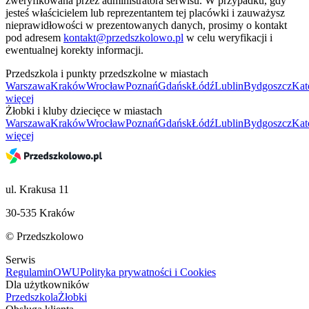
zweryfikowana przez administratora serwisu. W przypadku, gdy
jesteś właścicielem lub reprezentantem tej placówki i zauważysz
nieprawidłowości w prezentowanych danych, prosimy o kontakt
pod adresem
kontakt@przedszkolowo.pl
w celu weryfikacji i
ewentualnej korekty informacji.
Przedszkola i punkty przedszkolne w miastach
Warszawa
Kraków
Wrocław
Poznań
Gdańsk
Łódź
Lublin
Bydgoszcz
Kat
więcej
Żłobki i kluby dziecięce w miastach
Warszawa
Kraków
Wrocław
Poznań
Gdańsk
Łódź
Lublin
Bydgoszcz
Kat
więcej
ul. Krakusa 11
30-535 Kraków
© Przedszkolowo
Serwis
Regulamin
OWU
Polityka prywatności i Cookies
Dla użytkowników
Przedszkola
Żłobki