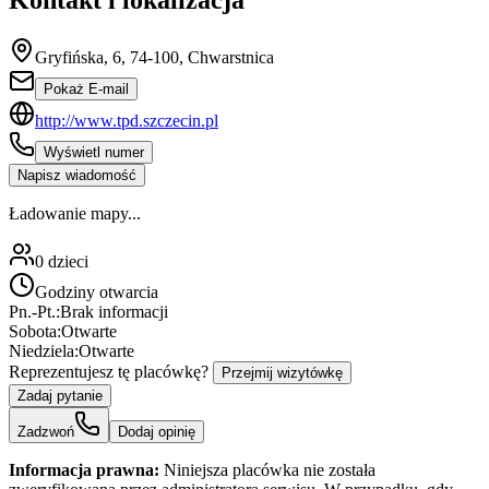
Kontakt i lokalizacja
Gryfińska, 6, 74-100, Chwarstnica
Pokaż E-mail
http://www.tpd.szczecin.pl
Wyświetl numer
Napisz wiadomość
Ładowanie mapy...
0
dzieci
Godziny otwarcia
Pn.-Pt.:
Brak informacji
Sobota:
Otwarte
Niedziela:
Otwarte
Reprezentujesz tę placówkę?
Przejmij wizytówkę
Zadaj pytanie
Zadzwoń
Dodaj opinię
Informacja prawna:
Niniejsza placówka nie została