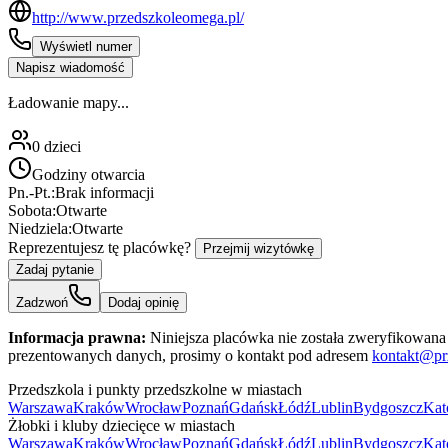
http://www.przedszkoleomega.pl/
Wyświetl numer
Napisz wiadomość
Ładowanie mapy...
0
dzieci
Godziny otwarcia
Pn.-Pt.:
Brak informacji
Sobota:
Otwarte
Niedziela:
Otwarte
Reprezentujesz tę placówkę?
Przejmij wizytówkę
Zadaj pytanie
Zadzwoń
Dodaj opinię
Informacja prawna:
Niniejsza placówka nie została zweryfikowana 
prezentowanych danych, prosimy o kontakt pod adresem
kontakt@pr
Przedszkola i punkty przedszkolne w miastach
Warszawa
Kraków
Wrocław
Poznań
Gdańsk
Łódź
Lublin
Bydgoszcz
Kat
Żłobki i kluby dziecięce w miastach
Warszawa
Kraków
Wrocław
Poznań
Gdańsk
Łódź
Lublin
Bydgoszcz
Kat