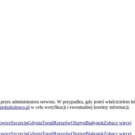
przez administratora serwisu. W przypadku, gdy jesteś właścicielem l
zedszkolowo.pl
w celu weryfikacji i ewentualnej korekty informacji.
owice
Szczecin
Gdynia
Toruń
Rzeszów
Olsztyn
Białystok
Zobacz więcej
owice
Szczecin
Gdynia
Toruń
Rzeszów
Olsztyn
Białystok
Zobacz więcej