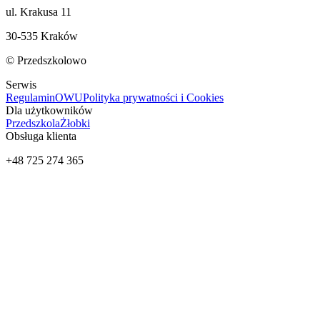
ul. Krakusa 11
30-535 Kraków
© Przedszkolowo
Serwis
Regulamin
OWU
Polityka prywatności i Cookies
Dla użytkowników
Przedszkola
Żłobki
Obsługa klienta
+48 725 274 365