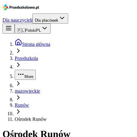
Dla nauczycieli
Dla placówek
🇵🇱
Polski
PL
Strona główna
Przedszkola
More
mazowieckie
Runów
Ośrodek Runów
Ośrodek Runów