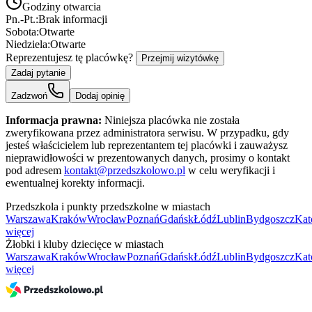
Godziny otwarcia
Pn.-Pt.:
Brak informacji
Sobota:
Otwarte
Niedziela:
Otwarte
Reprezentujesz tę placówkę?
Przejmij wizytówkę
Zadaj pytanie
Zadzwoń
Dodaj opinię
Informacja prawna:
Niniejsza placówka nie została
zweryfikowana przez administratora serwisu. W przypadku, gdy
jesteś właścicielem lub reprezentantem tej placówki i zauważysz
nieprawidłowości w prezentowanych danych, prosimy o kontakt
pod adresem
kontakt@przedszkolowo.pl
w celu weryfikacji i
ewentualnej korekty informacji.
Przedszkola i punkty przedszkolne w miastach
Warszawa
Kraków
Wrocław
Poznań
Gdańsk
Łódź
Lublin
Bydgoszcz
Kat
więcej
Żłobki i kluby dziecięce w miastach
Warszawa
Kraków
Wrocław
Poznań
Gdańsk
Łódź
Lublin
Bydgoszcz
Kat
więcej