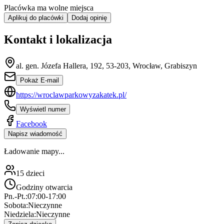
Placówka ma wolne miejsca
Aplikuj do placówki
Dodaj opinię
Kontakt i lokalizacja
al. gen. Józefa Hallera, 192, 53-203, Wrocław, Grabiszyn
Pokaż E-mail
https://wroclawparkowyzakatek.pl/
Wyświetl numer
Facebook
Napisz wiadomość
Ładowanie mapy...
15
dzieci
Godziny otwarcia
Pn.-Pt.:
07:00-17:00
Sobota:
Nieczynne
Niedziela:
Nieczynne