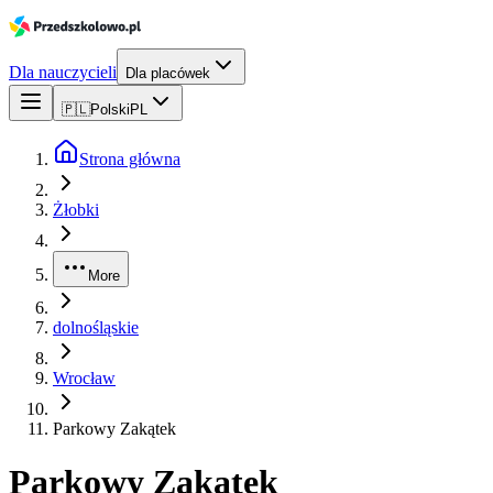
Dla nauczycieli
Dla placówek
🇵🇱
Polski
PL
Strona główna
Żłobki
More
dolnośląskie
Wrocław
Parkowy Zakątek
Parkowy Zakątek