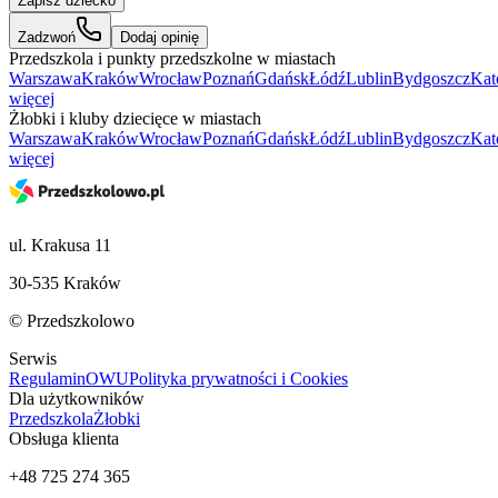
Zapisz dziecko
Zadzwoń
Dodaj opinię
Przedszkola i punkty przedszkolne w miastach
Warszawa
Kraków
Wrocław
Poznań
Gdańsk
Łódź
Lublin
Bydgoszcz
Kat
więcej
Żłobki i kluby dziecięce w miastach
Warszawa
Kraków
Wrocław
Poznań
Gdańsk
Łódź
Lublin
Bydgoszcz
Kat
więcej
ul. Krakusa 11
30-535 Kraków
© Przedszkolowo
Serwis
Regulamin
OWU
Polityka prywatności i Cookies
Dla użytkowników
Przedszkola
Żłobki
Obsługa klienta
+48 725 274 365