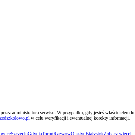
przez administratora serwisu. W przypadku, gdy jesteś właścicielem l
zedszkolowo.pl
w celu weryfikacji i ewentualnej korekty informacji.
owice
Szczecin
Gdynia
Toruń
Rzeszów
Olsztyn
Białystok
Zobacz więcej