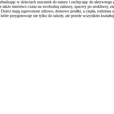
rozbudzając w dzieciach szacunek do natury i zachęcając do aktywnego
le także mnóstwo czasu na swobodną zabawę, spacery po urokliwej, zie
 Dzieci mają zapewnione zdrowe, domowe posiłki, a ciepła, rodzinna a
tóre przygotowuje nie tylko do szkoły, ale przede wszystkim kształtu