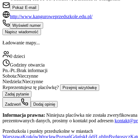
Pokaż E-mail
http://www.kanguroweprzedszkole.edu.pl/
Wyświetl numer
Napisz wiadomość
Ładowanie mapy...
0
dzieci
Godziny otwarcia
Pn.-Pt.:
Brak informacji
Sobota:
Nieczynne
Niedziela:
Nieczynne
Reprezentujesz tę placówkę?
Przejmij wizytówkę
Zadaj pytanie
Zadzwoń
Dodaj opinię
Informacja prawna:
Niniejsza placówka nie została zweryfikowana 
prezentowanych danych, prosimy o kontakt pod adresem
kontakt@pr
Przedszkola i punkty przedszkolne w miastach
Warszawa
Kraków
Wrocław
Poznań
Gdańsk
Łódź
Lublin
Bydgoszcz
Kat