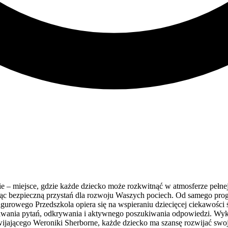
 miejsce, gdzie każde dziecko może rozkwitnąć w atmosferze pełnej ci
orząc bezpieczną przystań dla rozwoju Waszych pociech. Od samego pro
gurowego Przedszkola opiera się na wspieraniu dziecięcej ciekawości 
awania pytań, odkrywania i aktywnego poszukiwania odpowiedzi. Wykor
jącego Weroniki Sherborne, każde dziecko ma szansę rozwijać swoje