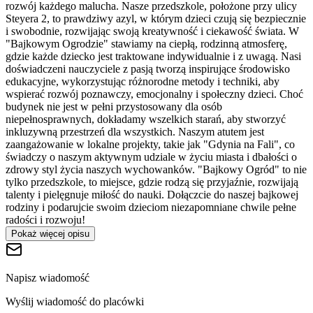
rozwój każdego malucha. Nasze przedszkole, położone przy ulicy
Steyera 2, to prawdziwy azyl, w którym dzieci czują się bezpiecznie
i swobodnie, rozwijając swoją kreatywność i ciekawość świata. W
"Bajkowym Ogrodzie" stawiamy na ciepłą, rodzinną atmosferę,
gdzie każde dziecko jest traktowane indywidualnie i z uwagą. Nasi
doświadczeni nauczyciele z pasją tworzą inspirujące środowisko
edukacyjne, wykorzystując różnorodne metody i techniki, aby
wspierać rozwój poznawczy, emocjonalny i społeczny dzieci. Choć
budynek nie jest w pełni przystosowany dla osób
niepełnosprawnych, dokładamy wszelkich starań, aby stworzyć
inkluzywną przestrzeń dla wszystkich. Naszym atutem jest
zaangażowanie w lokalne projekty, takie jak "Gdynia na Fali", co
świadczy o naszym aktywnym udziale w życiu miasta i dbałości o
zdrowy styl życia naszych wychowanków. "Bajkowy Ogród" to nie
tylko przedszkole, to miejsce, gdzie rodzą się przyjaźnie, rozwijają
talenty i pielęgnuje miłość do nauki. Dołączcie do naszej bajkowej
rodziny i podarujcie swoim dzieciom niezapomniane chwile pełne
radości i rozwoju!
Pokaż więcej opisu
Napisz wiadomość
Wyślij wiadomość do placówki