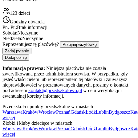
123
dzieci
Godziny otwarcia
Pn.-Pt.:
Brak informacji
Sobota:
Nieczynne
Niedziela:
Nieczynne
Reprezentujesz tę placówkę?
Przejmij wizytówkę
Zadaj pytanie
Dodaj opinię
Informacja prawna:
Niniejsza placówka nie została
zweryfikowana przez administratora serwisu. W przypadku, gdy
jesteś właścicielem lub reprezentantem tej placówki i zauważysz
nieprawidłowości w prezentowanych danych, prosimy o kontakt
pod adresem
kontakt@przedszkolowo.pl
w celu weryfikacji i
ewentualnej korekty informacji.
Przedszkola i punkty przedszkolne w miastach
Warszawa
Kraków
Wrocław
Poznań
Gdańsk
Łódź
Lublin
Bydgoszcz
Kat
więcej
Żłobki i kluby dziecięce w miastach
Warszawa
Kraków
Wrocław
Poznań
Gdańsk
Łódź
Lublin
Bydgoszcz
Kat
więcej