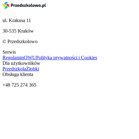
ul. Krakusa 11
30-535 Kraków
© Przedszkolowo
Serwis
Regulamin
OWU
Polityka prywatności i Cookies
Dla użytkowników
Przedszkola
Żłobki
Obsługa klienta
+48 725 274 365