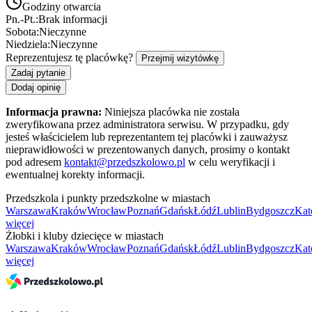
Godziny otwarcia
Pn.-Pt.:
Brak informacji
Sobota:
Nieczynne
Niedziela:
Nieczynne
Reprezentujesz tę placówkę?
Przejmij wizytówkę
Zadaj pytanie
Dodaj opinię
Informacja prawna:
Niniejsza placówka nie została
zweryfikowana przez administratora serwisu. W przypadku, gdy
jesteś właścicielem lub reprezentantem tej placówki i zauważysz
nieprawidłowości w prezentowanych danych, prosimy o kontakt
pod adresem
kontakt@przedszkolowo.pl
w celu weryfikacji i
ewentualnej korekty informacji.
Przedszkola i punkty przedszkolne w miastach
Warszawa
Kraków
Wrocław
Poznań
Gdańsk
Łódź
Lublin
Bydgoszcz
Kat
więcej
Żłobki i kluby dziecięce w miastach
Warszawa
Kraków
Wrocław
Poznań
Gdańsk
Łódź
Lublin
Bydgoszcz
Kat
więcej