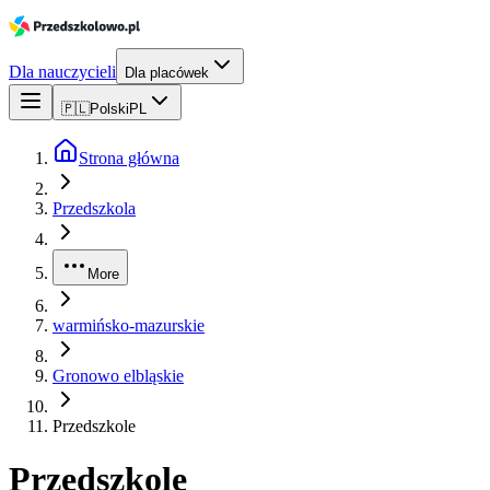
Dla nauczycieli
Dla placówek
🇵🇱
Polski
PL
Strona główna
Przedszkola
More
warmińsko-mazurskie
Gronowo elbląskie
Przedszkole
Przedszkole