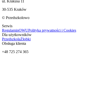
ul. Krakusa 11
30-535 Kraków
© Przedszkolowo
Serwis
Regulamin
OWU
Polityka prywatności i Cookies
Dla użytkowników
Przedszkola
Żłobki
Obsługa klienta
+48 725 274 365