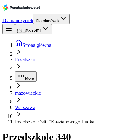
Dla nauczycieli
Dla placówek
🇵🇱
Polski
PL
Strona główna
Przedszkola
More
mazowieckie
Warszawa
Przedszkole 340 "Kasztanowego Ludka"
Przedszkole 340