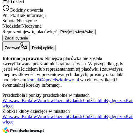
0
dzieci
Godziny otwarcia
Pn.-Pt.:
Brak informacji
Sobota:
Nieczynne
Niedziela:
Nieczynne
Reprezentujesz tę placówkę?
Przejmij wizytówkę
Zadaj pytanie
Zadzwoń
Dodaj opinię
Informacja prawna:
Niniejsza placówka nie została
zweryfikowana przez administratora serwisu. W przypadku, gdy
jesteś właścicielem lub reprezentantem tej placówki i zauważysz
nieprawidłowości w prezentowanych danych, prosimy o kontakt
pod adresem
kontakt@przedszkolowo.pl
w celu weryfikacji i
ewentualnej korekty informacji.
Przedszkola i punkty przedszkolne w miastach
Warszawa
Kraków
Wrocław
Poznań
Gdańsk
Łódź
Lublin
Bydgoszcz
Kat
więcej
Żłobki i kluby dziecięce w miastach
Warszawa
Kraków
Wrocław
Poznań
Gdańsk
Łódź
Lublin
Bydgoszcz
Kat
więcej