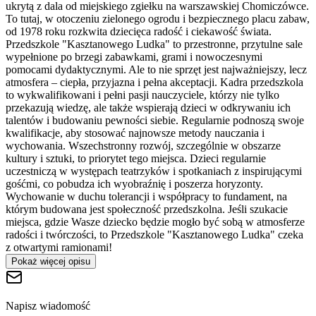
ukrytą z dala od miejskiego zgiełku na warszawskiej Chomiczówce.
To tutaj, w otoczeniu zielonego ogrodu i bezpiecznego placu zabaw,
od 1978 roku rozkwita dziecięca radość i ciekawość świata.
Przedszkole "Kasztanowego Ludka" to przestronne, przytulne sale
wypełnione po brzegi zabawkami, grami i nowoczesnymi
pomocami dydaktycznymi. Ale to nie sprzęt jest najważniejszy, lecz
atmosfera – ciepła, przyjazna i pełna akceptacji. Kadra przedszkola
to wykwalifikowani i pełni pasji nauczyciele, którzy nie tylko
przekazują wiedzę, ale także wspierają dzieci w odkrywaniu ich
talentów i budowaniu pewności siebie. Regularnie podnoszą swoje
kwalifikacje, aby stosować najnowsze metody nauczania i
wychowania. Wszechstronny rozwój, szczególnie w obszarze
kultury i sztuki, to priorytet tego miejsca. Dzieci regularnie
uczestniczą w występach teatrzyków i spotkaniach z inspirującymi
gośćmi, co pobudza ich wyobraźnię i poszerza horyzonty.
Wychowanie w duchu tolerancji i współpracy to fundament, na
którym budowana jest społeczność przedszkolna. Jeśli szukacie
miejsca, gdzie Wasze dziecko będzie mogło być sobą w atmosferze
radości i twórczości, to Przedszkole "Kasztanowego Ludka" czeka
z otwartymi ramionami!
Pokaż więcej opisu
Napisz wiadomość