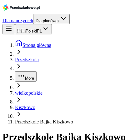
Dla nauczycieli
Dla placówek
🇵🇱
Polski
PL
Strona główna
Przedszkola
More
wielkopolskie
Kiszkowo
Przedszkole Bajka Kiszkowo
Przedszkole Bajka Kiszkowo