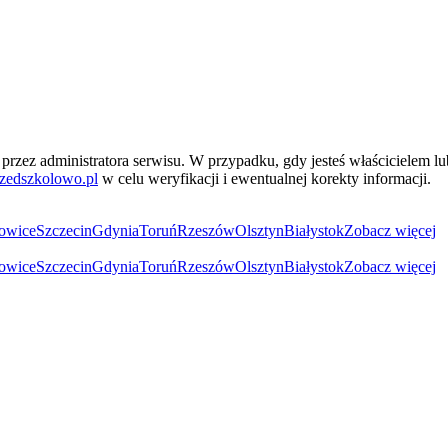
przez administratora serwisu. W przypadku, gdy jesteś właścicielem l
zedszkolowo.pl
w celu weryfikacji i ewentualnej korekty informacji.
owice
Szczecin
Gdynia
Toruń
Rzeszów
Olsztyn
Białystok
Zobacz więcej
owice
Szczecin
Gdynia
Toruń
Rzeszów
Olsztyn
Białystok
Zobacz więcej