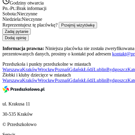
Godziny otwarcia
Pn.-Pt.:
Brak informacji
Sobota:
Nieczynne
Niedziela:
Nieczynne
Reprezentujesz tę placówkę?
Przejmij wizytówkę
Zadaj pytanie
Dodaj opinię
Informacja prawna:
Niniejsza placówka nie została zweryfikowana 
prezentowanych danych, prosimy o kontakt pod adresem
kontakt@pr
Przedszkola i punkty przedszkolne w miastach
Warszawa
Kraków
Wrocław
Poznań
Gdańsk
Łódź
Lublin
Bydgoszcz
Kat
Żłobki i kluby dziecięce w miastach
Warszawa
Kraków
Wrocław
Poznań
Gdańsk
Łódź
Lublin
Bydgoszcz
Kat
ul. Krakusa 11
30-535 Kraków
© Przedszkolowo
Serwis