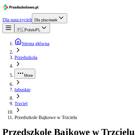
Dla nauczycieli
Dla placówek
🇵🇱
Polski
PL
Strona główna
Przedszkola
More
lubuskie
Trzciel
Przedszkole Bajkowe w Trzcielu
Przedszkole Bajkowe w Trzcielu