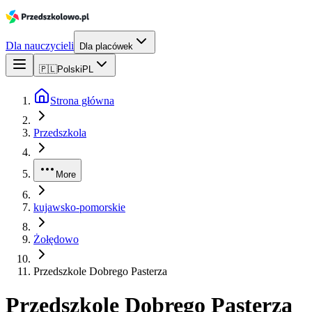
Dla nauczycieli
Dla placówek
🇵🇱
Polski
PL
Strona główna
Przedszkola
More
kujawsko-pomorskie
Żołędowo
Przedszkole Dobrego Pasterza
Przedszkole Dobrego Pasterza