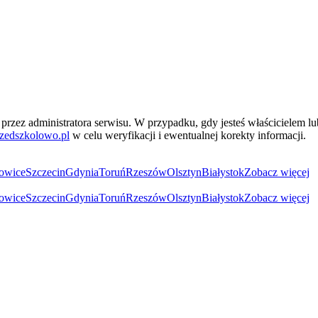
przez administratora serwisu. W przypadku, gdy jesteś właścicielem l
zedszkolowo.pl
w celu weryfikacji i ewentualnej korekty informacji.
owice
Szczecin
Gdynia
Toruń
Rzeszów
Olsztyn
Białystok
Zobacz więcej
owice
Szczecin
Gdynia
Toruń
Rzeszów
Olsztyn
Białystok
Zobacz więcej