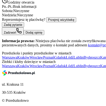
Godziny otwarcia
Pn.-Pt.:
Brak informacji
Sobota:
Nieczynne
Niedziela:
Nieczynne
Reprezentujesz tę placówkę?
Przejmij wizytówkę
Zadaj pytanie
Zadzwoń
Dodaj opinię
Informacja prawna:
Niniejsza placówka nie została zweryfikowana 
prezentowanych danych, prosimy o kontakt pod adresem
kontakt@pr
Przedszkola i punkty przedszkolne w miastach
Warszawa
Kraków
Wrocław
Poznań
Gdańsk
Łódź
Lublin
Bydgoszcz
Kat
Żłobki i kluby dziecięce w miastach
Warszawa
Kraków
Wrocław
Poznań
Gdańsk
Łódź
Lublin
Bydgoszcz
Kat
ul. Krakusa 11
30-535 Kraków
© Przedszkolowo