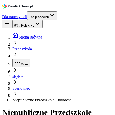
Dla nauczycieli
Dla placówek
🇵🇱
Polski
PL
Strona główna
Przedszkola
More
śląskie
Sosnowiec
Niepubliczne Przedszkole Euklidesa
Niepubliczne Przedszkole