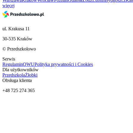
Warszawa
Kraków
Wrocław
Poznań
Gdańsk
Łódź
Lublin
Bydgoszcz
Kat
więcej
ul. Krakusa 11
30-535 Kraków
© Przedszkolowo
Serwis
Regulamin
OWU
Polityka prywatności i Cookies
Dla użytkowników
Przedszkola
Żłobki
Obsługa klienta
+48 725 274 365