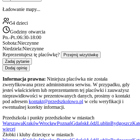
Ładowanie mapy...
54
dzieci
Godziny otwarcia
Pn.-Pt.:
06:30-18:00
Sobota:
Nieczynne
Niedziela:
Nieczynne
Reprezentujesz tę placówkę?
Przejmij wizytówkę
Zadaj pytanie
Dodaj opinię
Informacja prawna:
Niniejsza placówka nie została
zweryfikowana przez administratora serwisu. W przypadku, gdy
jesteś właścicielem lub reprezentantem tej placówki i zauważysz
nieprawidłowości w prezentowanych danych, prosimy o kontakt
pod adresem
kontakt@przedszkolowo.pl
w celu weryfikacji i
ewentualnej korekty informacji.
Przedszkola i punkty przedszkolne w miastach
Warszawa
Kraków
Wrocław
Poznań
Gdańsk
Łódź
Lublin
Bydgoszcz
Kat
więcej
Żłobki i kluby dziecięce w miastach