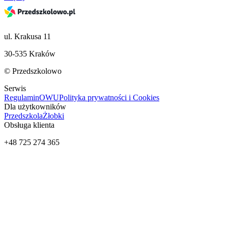
ul. Krakusa 11
30-535 Kraków
© Przedszkolowo
Serwis
Regulamin
OWU
Polityka prywatności i Cookies
Dla użytkowników
Przedszkola
Żłobki
Obsługa klienta
+48 725 274 365