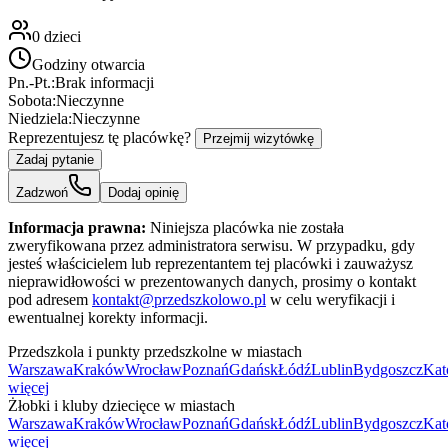
0
dzieci
Godziny otwarcia
Pn.-Pt.:
Brak informacji
Sobota:
Nieczynne
Niedziela:
Nieczynne
Reprezentujesz tę placówkę?
Przejmij wizytówkę
Zadaj pytanie
Zadzwoń
Dodaj opinię
Informacja prawna:
Niniejsza placówka nie została
zweryfikowana przez administratora serwisu. W przypadku, gdy
jesteś właścicielem lub reprezentantem tej placówki i zauważysz
nieprawidłowości w prezentowanych danych, prosimy o kontakt
pod adresem
kontakt@przedszkolowo.pl
w celu weryfikacji i
ewentualnej korekty informacji.
Przedszkola i punkty przedszkolne w miastach
Warszawa
Kraków
Wrocław
Poznań
Gdańsk
Łódź
Lublin
Bydgoszcz
Kat
więcej
Żłobki i kluby dziecięce w miastach
Warszawa
Kraków
Wrocław
Poznań
Gdańsk
Łódź
Lublin
Bydgoszcz
Kat
więcej