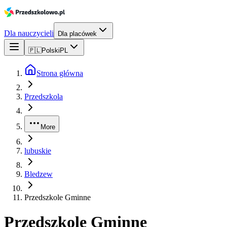
Dla nauczycieli
Dla placówek
🇵🇱
Polski
PL
Strona główna
Przedszkola
More
lubuskie
Bledzew
Przedszkole Gminne
Przedszkole Gminne