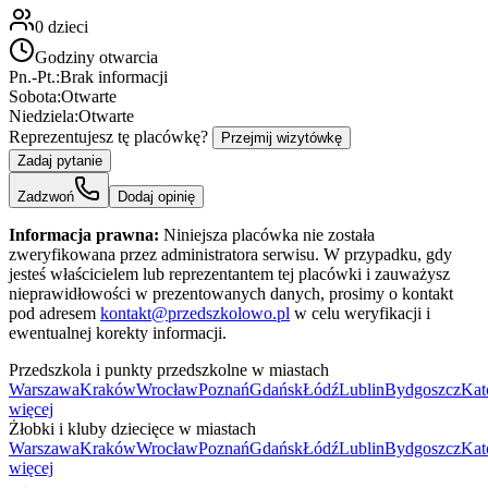
0
dzieci
Godziny otwarcia
Pn.-Pt.:
Brak informacji
Sobota:
Otwarte
Niedziela:
Otwarte
Reprezentujesz tę placówkę?
Przejmij wizytówkę
Zadaj pytanie
Zadzwoń
Dodaj opinię
Informacja prawna:
Niniejsza placówka nie została
zweryfikowana przez administratora serwisu. W przypadku, gdy
jesteś właścicielem lub reprezentantem tej placówki i zauważysz
nieprawidłowości w prezentowanych danych, prosimy o kontakt
pod adresem
kontakt@przedszkolowo.pl
w celu weryfikacji i
ewentualnej korekty informacji.
Przedszkola i punkty przedszkolne w miastach
Warszawa
Kraków
Wrocław
Poznań
Gdańsk
Łódź
Lublin
Bydgoszcz
Kat
więcej
Żłobki i kluby dziecięce w miastach
Warszawa
Kraków
Wrocław
Poznań
Gdańsk
Łódź
Lublin
Bydgoszcz
Kat
więcej