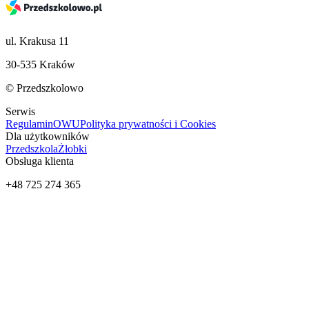
ul. Krakusa 11
30-535 Kraków
© Przedszkolowo
Serwis
Regulamin
OWU
Polityka prywatności i Cookies
Dla użytkowników
Przedszkola
Żłobki
Obsługa klienta
+48 725 274 365