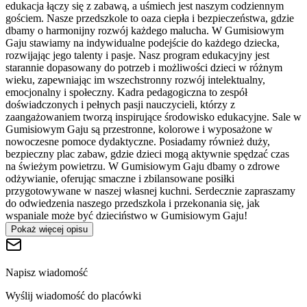
edukacja łączy się z zabawą, a uśmiech jest naszym codziennym
gościem. Nasze przedszkole to oaza ciepła i bezpieczeństwa, gdzie
dbamy o harmonijny rozwój każdego malucha. W Gumisiowym
Gaju stawiamy na indywidualne podejście do każdego dziecka,
rozwijając jego talenty i pasje. Nasz program edukacyjny jest
starannie dopasowany do potrzeb i możliwości dzieci w różnym
wieku, zapewniając im wszechstronny rozwój intelektualny,
emocjonalny i społeczny. Kadra pedagogiczna to zespół
doświadczonych i pełnych pasji nauczycieli, którzy z
zaangażowaniem tworzą inspirujące środowisko edukacyjne. Sale w
Gumisiowym Gaju są przestronne, kolorowe i wyposażone w
nowoczesne pomoce dydaktyczne. Posiadamy również duży,
bezpieczny plac zabaw, gdzie dzieci mogą aktywnie spędzać czas
na świeżym powietrzu. W Gumisiowym Gaju dbamy o zdrowe
odżywianie, oferując smaczne i zbilansowane posiłki
przygotowywane w naszej własnej kuchni. Serdecznie zapraszamy
do odwiedzenia naszego przedszkola i przekonania się, jak
wspaniale może być dzieciństwo w Gumisiowym Gaju!
Pokaż więcej opisu
Napisz wiadomość
Wyślij wiadomość do placówki