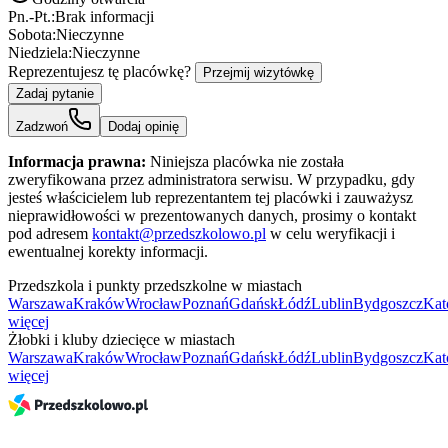
Pn.-Pt.:
Brak informacji
Sobota:
Nieczynne
Niedziela:
Nieczynne
Reprezentujesz tę placówkę?
Przejmij wizytówkę
Zadaj pytanie
Zadzwoń
Dodaj opinię
Informacja prawna:
Niniejsza placówka nie została
zweryfikowana przez administratora serwisu. W przypadku, gdy
jesteś właścicielem lub reprezentantem tej placówki i zauważysz
nieprawidłowości w prezentowanych danych, prosimy o kontakt
pod adresem
kontakt@przedszkolowo.pl
w celu weryfikacji i
ewentualnej korekty informacji.
Przedszkola i punkty przedszkolne w miastach
Warszawa
Kraków
Wrocław
Poznań
Gdańsk
Łódź
Lublin
Bydgoszcz
Kat
więcej
Żłobki i kluby dziecięce w miastach
Warszawa
Kraków
Wrocław
Poznań
Gdańsk
Łódź
Lublin
Bydgoszcz
Kat
więcej