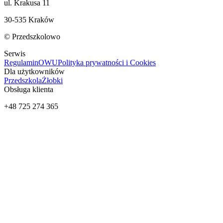
ul. Krakusa 11
30-535 Kraków
© Przedszkolowo
Serwis
Regulamin
OWU
Polityka prywatności i Cookies
Dla użytkowników
Przedszkola
Żłobki
Obsługa klienta
+48 725 274 365