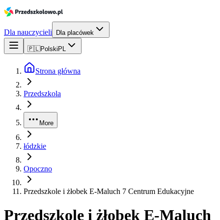
Dla nauczycieli
Dla placówek
🇵🇱
Polski
PL
Strona główna
Przedszkola
More
łódzkie
Opoczno
Przedszkole i żłobek E-Maluch 7 Centrum Edukacyjne
Przedszkole i żłobek E-Maluch