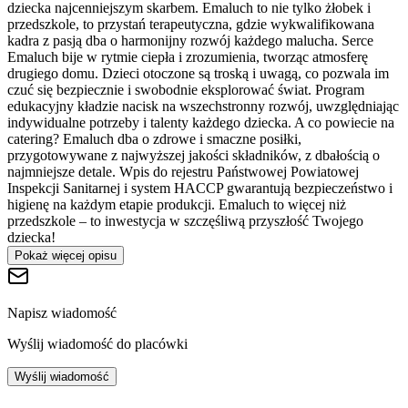
dziecka najcenniejszym skarbem. Emaluch to nie tylko żłobek i
przedszkole, to przystań terapeutyczna, gdzie wykwalifikowana
kadra z pasją dba o harmonijny rozwój każdego malucha. Serce
Emaluch bije w rytmie ciepła i zrozumienia, tworząc atmosferę
drugiego domu. Dzieci otoczone są troską i uwagą, co pozwala im
czuć się bezpiecznie i swobodnie eksplorować świat. Program
edukacyjny kładzie nacisk na wszechstronny rozwój, uwzględniając
indywidualne potrzeby i talenty każdego dziecka. A co powiecie na
catering? Emaluch dba o zdrowe i smaczne posiłki,
przygotowywane z najwyższej jakości składników, z dbałością o
najmniejsze detale. Wpis do rejestru Państwowej Powiatowej
Inspekcji Sanitarnej i system HACCP gwarantują bezpieczeństwo i
higienę na każdym etapie produkcji. Emaluch to więcej niż
przedszkole – to inwestycja w szczęśliwą przyszłość Twojego
dziecka!
Pokaż więcej opisu
Napisz wiadomość
Wyślij wiadomość do placówki
Wyślij wiadomość