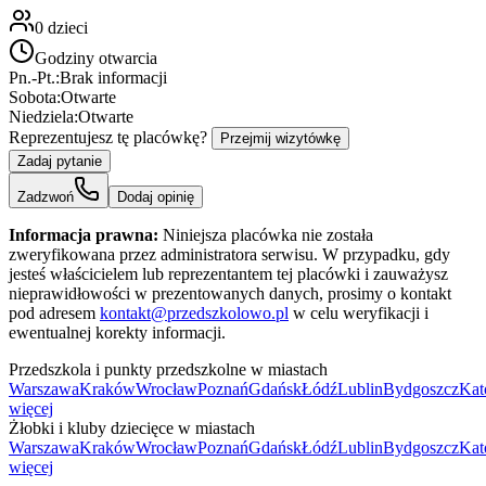
0
dzieci
Godziny otwarcia
Pn.-Pt.:
Brak informacji
Sobota:
Otwarte
Niedziela:
Otwarte
Reprezentujesz tę placówkę?
Przejmij wizytówkę
Zadaj pytanie
Zadzwoń
Dodaj opinię
Informacja prawna:
Niniejsza placówka nie została
zweryfikowana przez administratora serwisu. W przypadku, gdy
jesteś właścicielem lub reprezentantem tej placówki i zauważysz
nieprawidłowości w prezentowanych danych, prosimy o kontakt
pod adresem
kontakt@przedszkolowo.pl
w celu weryfikacji i
ewentualnej korekty informacji.
Przedszkola i punkty przedszkolne w miastach
Warszawa
Kraków
Wrocław
Poznań
Gdańsk
Łódź
Lublin
Bydgoszcz
Kat
więcej
Żłobki i kluby dziecięce w miastach
Warszawa
Kraków
Wrocław
Poznań
Gdańsk
Łódź
Lublin
Bydgoszcz
Kat
więcej