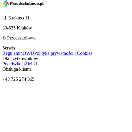
ul. Krakusa 11
30-535 Kraków
© Przedszkolowo
Serwis
Regulamin
OWU
Polityka prywatności i Cookies
Dla użytkowników
Przedszkola
Żłobki
Obsługa klienta
+48 725 274 365