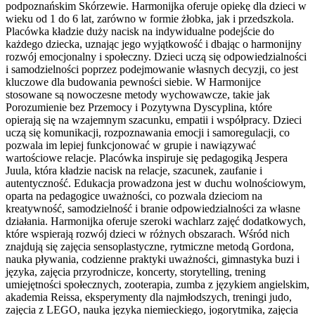
podpoznańskim Skórzewie. Harmonijka oferuje opiekę dla dzieci w
wieku od 1 do 6 lat, zarówno w formie żłobka, jak i przedszkola.
Placówka kładzie duży nacisk na indywidualne podejście do
każdego dziecka, uznając jego wyjątkowość i dbając o harmonijny
rozwój emocjonalny i społeczny. Dzieci uczą się odpowiedzialności
i samodzielności poprzez podejmowanie własnych decyzji, co jest
kluczowe dla budowania pewności siebie. W Harmonijce
stosowane są nowoczesne metody wychowawcze, takie jak
Porozumienie bez Przemocy i Pozytywna Dyscyplina, które
opierają się na wzajemnym szacunku, empatii i współpracy. Dzieci
uczą się komunikacji, rozpoznawania emocji i samoregulacji, co
pozwala im lepiej funkcjonować w grupie i nawiązywać
wartościowe relacje. Placówka inspiruje się pedagogiką Jespera
Juula, która kładzie nacisk na relacje, szacunek, zaufanie i
autentyczność. Edukacja prowadzona jest w duchu wolnościowym,
oparta na pedagogice uważności, co pozwala dzieciom na
kreatywność, samodzielność i branie odpowiedzialności za własne
działania. Harmonijka oferuje szeroki wachlarz zajęć dodatkowych,
które wspierają rozwój dzieci w różnych obszarach. Wśród nich
znajdują się zajęcia sensoplastyczne, rytmiczne metodą Gordona,
nauka pływania, codzienne praktyki uważności, gimnastyka buzi i
języka, zajęcia przyrodnicze, koncerty, storytelling, trening
umiejętności społecznych, zooterapia, zumba z językiem angielskim,
akademia Reissa, eksperymenty dla najmłodszych, treningi judo,
zajęcia z LEGO, nauka języka niemieckiego, jogorytmika, zajęcia