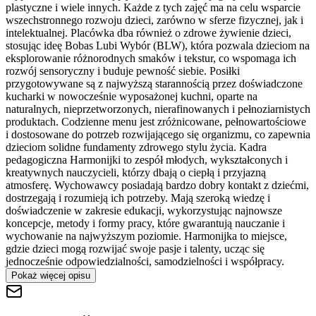
plastyczne i wiele innych. Każde z tych zajęć ma na celu wsparcie
wszechstronnego rozwoju dzieci, zarówno w sferze fizycznej, jak i
intelektualnej. Placówka dba również o zdrowe żywienie dzieci,
stosując ideę Bobas Lubi Wybór (BLW), która pozwala dzieciom na
eksplorowanie różnorodnych smaków i tekstur, co wspomaga ich
rozwój sensoryczny i buduje pewność siebie. Posiłki
przygotowywane są z najwyższą starannością przez doświadczone
kucharki w nowocześnie wyposażonej kuchni, oparte na
naturalnych, nieprzetworzonych, nierafinowanych i pełnoziarnistych
produktach. Codzienne menu jest zróżnicowane, pełnowartościowe
i dostosowane do potrzeb rozwijającego się organizmu, co zapewnia
dzieciom solidne fundamenty zdrowego stylu życia. Kadra
pedagogiczna Harmonijki to zespół młodych, wykształconych i
kreatywnych nauczycieli, którzy dbają o ciepłą i przyjazną
atmosferę. Wychowawcy posiadają bardzo dobry kontakt z dziećmi,
dostrzegają i rozumieją ich potrzeby. Mają szeroką wiedzę i
doświadczenie w zakresie edukacji, wykorzystując najnowsze
koncepcje, metody i formy pracy, które gwarantują nauczanie i
wychowanie na najwyższym poziomie. Harmonijka to miejsce,
gdzie dzieci mogą rozwijać swoje pasje i talenty, ucząc się
jednocześnie odpowiedzialności, samodzielności i współpracy.
Pokaż więcej opisu