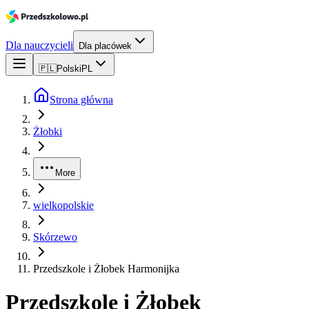
Dla nauczycieli
Dla placówek
🇵🇱
Polski
PL
Strona główna
Żłobki
More
wielkopolskie
Skórzewo
Przedszkole i Żłobek Harmonijka
Przedszkole i Żłobek