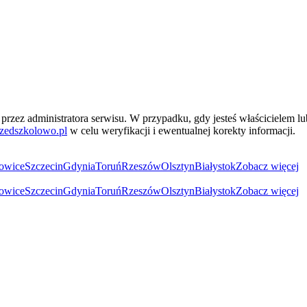
przez administratora serwisu. W przypadku, gdy jesteś właścicielem l
zedszkolowo.pl
w celu weryfikacji i ewentualnej korekty informacji.
owice
Szczecin
Gdynia
Toruń
Rzeszów
Olsztyn
Białystok
Zobacz więcej
owice
Szczecin
Gdynia
Toruń
Rzeszów
Olsztyn
Białystok
Zobacz więcej