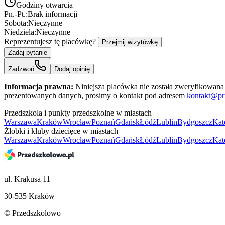
Godziny otwarcia
Pn.-Pt.:
Brak informacji
Sobota:
Nieczynne
Niedziela:
Nieczynne
Reprezentujesz tę placówkę?
Przejmij wizytówkę
Zadaj pytanie
Zadzwoń
Dodaj opinię
Informacja prawna:
Niniejsza placówka nie została zweryfikowana 
prezentowanych danych, prosimy o kontakt pod adresem
kontakt@pr
Przedszkola i punkty przedszkolne w miastach
Warszawa
Kraków
Wrocław
Poznań
Gdańsk
Łódź
Lublin
Bydgoszcz
Kat
Żłobki i kluby dziecięce w miastach
Warszawa
Kraków
Wrocław
Poznań
Gdańsk
Łódź
Lublin
Bydgoszcz
Kat
ul. Krakusa 11
30-535 Kraków
© Przedszkolowo