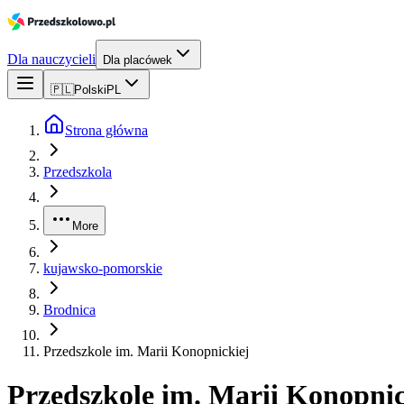
Dla nauczycieli
Dla placówek
🇵🇱
Polski
PL
Strona główna
Przedszkola
More
kujawsko-pomorskie
Brodnica
Przedszkole im. Marii Konopnickiej
Przedszkole im. Marii Konopnic