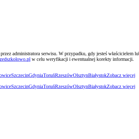
przez administratora serwisu. W przypadku, gdy jesteś właścicielem l
zedszkolowo.pl
w celu weryfikacji i ewentualnej korekty informacji.
owice
Szczecin
Gdynia
Toruń
Rzeszów
Olsztyn
Białystok
Zobacz więcej
owice
Szczecin
Gdynia
Toruń
Rzeszów
Olsztyn
Białystok
Zobacz więcej