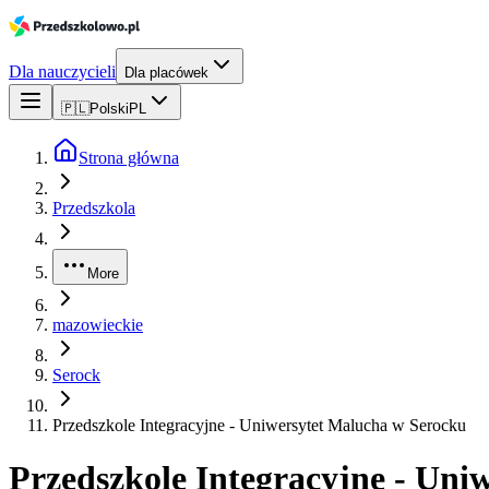
Dla nauczycieli
Dla placówek
🇵🇱
Polski
PL
Strona główna
Przedszkola
More
mazowieckie
Serock
Przedszkole Integracyjne - Uniwersytet Malucha w Serocku
Przedszkole Integracyjne - Uni