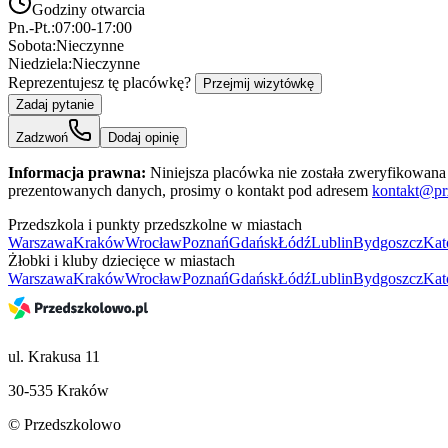
Godziny otwarcia
Pn.-Pt.:
07:00-17:00
Sobota:
Nieczynne
Niedziela:
Nieczynne
Reprezentujesz tę placówkę?
Przejmij wizytówkę
Zadaj pytanie
Zadzwoń
Dodaj opinię
Informacja prawna:
Niniejsza placówka nie została zweryfikowana 
prezentowanych danych, prosimy o kontakt pod adresem
kontakt@pr
Przedszkola i punkty przedszkolne w miastach
Warszawa
Kraków
Wrocław
Poznań
Gdańsk
Łódź
Lublin
Bydgoszcz
Kat
Żłobki i kluby dziecięce w miastach
Warszawa
Kraków
Wrocław
Poznań
Gdańsk
Łódź
Lublin
Bydgoszcz
Kat
ul. Krakusa 11
30-535 Kraków
© Przedszkolowo