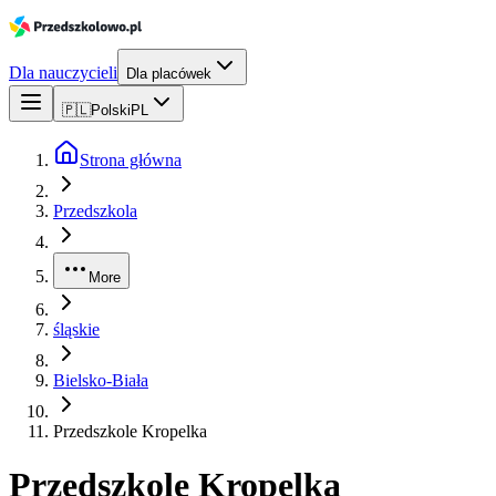
Dla nauczycieli
Dla placówek
🇵🇱
Polski
PL
Strona główna
Przedszkola
More
śląskie
Bielsko-Biała
Przedszkole Kropelka
Przedszkole Kropelka