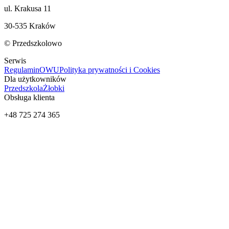
ul. Krakusa 11
30-535 Kraków
© Przedszkolowo
Serwis
Regulamin
OWU
Polityka prywatności i Cookies
Dla użytkowników
Przedszkola
Żłobki
Obsługa klienta
+48 725 274 365