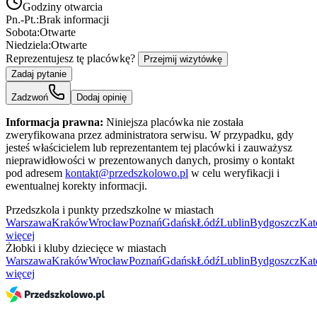
Godziny otwarcia
Pn.-Pt.:
Brak informacji
Sobota:
Otwarte
Niedziela:
Otwarte
Reprezentujesz tę placówkę?
Przejmij wizytówkę
Zadaj pytanie
Zadzwoń
Dodaj opinię
Informacja prawna:
Niniejsza placówka nie została
zweryfikowana przez administratora serwisu. W przypadku, gdy
jesteś właścicielem lub reprezentantem tej placówki i zauważysz
nieprawidłowości w prezentowanych danych, prosimy o kontakt
pod adresem
kontakt@przedszkolowo.pl
w celu weryfikacji i
ewentualnej korekty informacji.
Przedszkola i punkty przedszkolne w miastach
Warszawa
Kraków
Wrocław
Poznań
Gdańsk
Łódź
Lublin
Bydgoszcz
Kat
więcej
Żłobki i kluby dziecięce w miastach
Warszawa
Kraków
Wrocław
Poznań
Gdańsk
Łódź
Lublin
Bydgoszcz
Kat
więcej