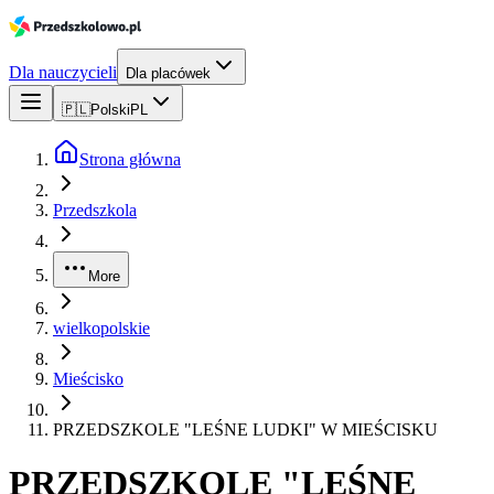
Dla nauczycieli
Dla placówek
🇵🇱
Polski
PL
Strona główna
Przedszkola
More
wielkopolskie
Mieścisko
PRZEDSZKOLE "LEŚNE LUDKI" W MIEŚCISKU
PRZEDSZKOLE "LEŚNE