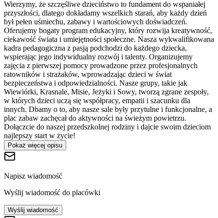
Wierzymy, że szczęśliwe dzieciństwo to fundament do wspaniałej
przyszłości, dlatego dokładamy wszelkich starań, aby każdy dzień
był pełen uśmiechu, zabawy i wartościowych doświadczeń.
Oferujemy bogaty program edukacyjny, który rozwija kreatywność,
ciekawość świata i umiejętności społeczne. Nasza wykwalifikowana
kadra pedagogiczna z pasją podchodzi do każdego dziecka,
wspierając jego indywidualny rozwój i talenty. Organizujemy
zajęcia z pierwszej pomocy prowadzone przez profesjonalnych
ratowników i strażaków, wprowadzając dzieci w świat
bezpieczeństwa i odpowiedzialności. Nasze grupy, takie jak
Wiewiórki, Krasnale, Misie, Jeżyki i Sowy, tworzą zgrane zespoły,
w których dzieci uczą się współpracy, empatii i szacunku dla
innych. Dbamy o to, aby nasze sale były przytulne i funkcjonalne, a
plac zabaw zachęcał do aktywności na świeżym powietrzu.
Dołączcie do naszej przedszkolnej rodziny i dajcie swoim dzieciom
najlepszy start w życie!
Pokaż więcej opisu
Napisz wiadomość
Wyślij wiadomość do placówki
Wyślij wiadomość