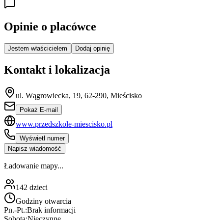
Opinie o placówce
Jestem właścicielem
Dodaj opinię
Kontakt i lokalizacja
ul. Wągrowiecka, 19, 62-290, Mieścisko
Pokaż E-mail
www.przedszkole-miescisko.pl
Wyświetl numer
Napisz wiadomość
Ładowanie mapy...
142
dzieci
Godziny otwarcia
Pn.-Pt.:
Brak informacji
Sobota:
Nieczynne