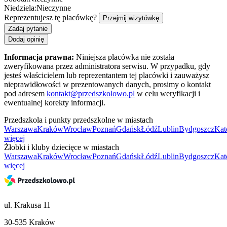
Niedziela:
Nieczynne
Reprezentujesz tę placówkę?
Przejmij wizytówkę
Zadaj pytanie
Dodaj opinię
Informacja prawna:
Niniejsza placówka nie została
zweryfikowana przez administratora serwisu. W przypadku, gdy
jesteś właścicielem lub reprezentantem tej placówki i zauważysz
nieprawidłowości w prezentowanych danych, prosimy o kontakt
pod adresem
kontakt@przedszkolowo.pl
w celu weryfikacji i
ewentualnej korekty informacji.
Przedszkola i punkty przedszkolne w miastach
Warszawa
Kraków
Wrocław
Poznań
Gdańsk
Łódź
Lublin
Bydgoszcz
Kat
więcej
Żłobki i kluby dziecięce w miastach
Warszawa
Kraków
Wrocław
Poznań
Gdańsk
Łódź
Lublin
Bydgoszcz
Kat
więcej
ul. Krakusa 11
30-535 Kraków