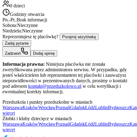
0
dzieci
Godziny otwarcia
Pn.-Pt.:
Brak informacji
Sobota:
Nieczynne
Niedziela:
Nieczynne
Reprezentujesz tę placówkę?
Przejmij wizytówkę
Zadaj pytanie
Zadzwoń
Dodaj opinię
Informacja prawna:
Niniejsza placówka nie została
zweryfikowana przez administratora serwisu. W przypadku, gdy
jesteś właścicielem lub reprezentantem tej placówki i zauważysz
nieprawidłowości w prezentowanych danych, prosimy o kontakt
pod adresem
kontakt@przedszkolowo.pl
w celu weryfikacji i
ewentualnej korekty informacji.
Przedszkola i punkty przedszkolne w miastach
Warszawa
Kraków
Wrocław
Poznań
Gdańsk
Łódź
Lublin
Bydgoszcz
Kat
więcej
Żłobki i kluby dziecięce w miastach
Warszawa
Kraków
Wrocław
Poznań
Gdańsk
Łódź
Lublin
Bydgoszcz
Kat
więcej