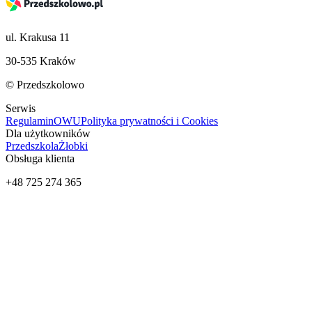
ul. Krakusa 11
30-535 Kraków
© Przedszkolowo
Serwis
Regulamin
OWU
Polityka prywatności i Cookies
Dla użytkowników
Przedszkola
Żłobki
Obsługa klienta
+48 725 274 365