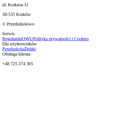
ul. Krakusa 11
30-535 Kraków
© Przedszkolowo
Serwis
Regulamin
OWU
Polityka prywatności i Cookies
Dla użytkowników
Przedszkola
Żłobki
Obsługa klienta
+48 725 274 365