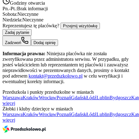
Godziny otwarcia
Pn.-Pt.:
Brak informacji
Sobota:
Nieczynne
Niedziela:
Nieczynne
Reprezentujesz tę placówkę?
Przejmij wizytówkę
Zadaj pytanie
Zadzwoń
Dodaj opinię
Informacja prawna:
Niniejsza placówka nie została
zweryfikowana przez administratora serwisu. W przypadku, gdy
jesteś właścicielem lub reprezentantem tej placówki i zauważysz
nieprawidłowości w prezentowanych danych, prosimy o kontakt
pod adresem
kontakt@przedszkolowo.pl
w celu weryfikacji i
ewentualnej korekty informacji.
Przedszkola i punkty przedszkolne w miastach
Warszawa
Kraków
Wrocław
Poznań
Gdańsk
Łódź
Lublin
Bydgoszcz
Kat
więcej
Żłobki i kluby dziecięce w miastach
Warszawa
Kraków
Wrocław
Poznań
Gdańsk
Łódź
Lublin
Bydgoszcz
Kat
więcej