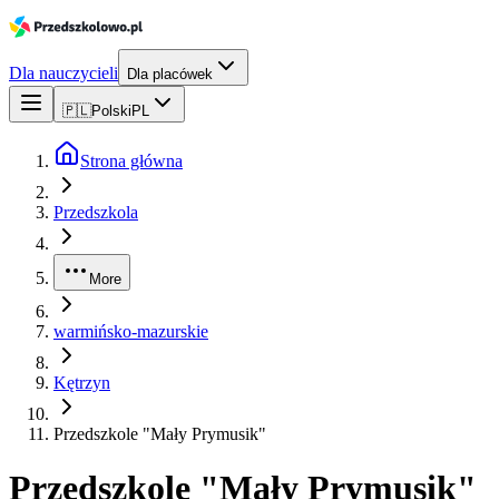
Dla nauczycieli
Dla placówek
🇵🇱
Polski
PL
Strona główna
Przedszkola
More
warmińsko-mazurskie
Kętrzyn
Przedszkole "Mały Prymusik"
Przedszkole "Mały Prymusik"